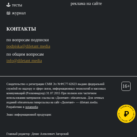
реклама на сайте
🕹️ тесты
📖 журнал
КОНТАКТЫ
по вопросам подписки
podpiska@diletant.media
по общим вопросам
info@diletant.media
Свидетельство о регистрации СМИ Эл №ФС77-62623 выдано федеральной
16+
службой по надзору в сфере связи, информационных технологий и массовых
коммуникаций (Роскомнадзор) 31.07.2015 При полном или частичном
использовании материалов ссылка на «Дилетант» обязательна. Для сетевых
изданий обязательна гиперссылка на сайт «Дилетант» — diletant.media.
Разработано в
notamedia
Знакс информационной продукции:
Главный редактор: Денис Алексеевич Загорский