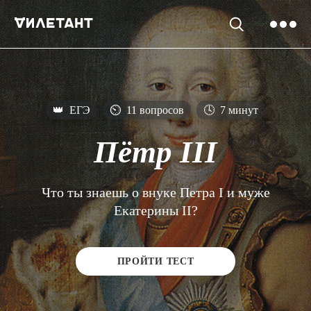
👑
ЕГЭ
⏲
11 вопросов
🕓
7 минут
Пётр III
Что ты знаешь о внуке Петра I и муже
Екатерины II?
ПРОЙТИ ТЕСТ