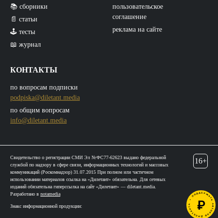
📚 сборники
пользовательское
соглашение
📄 статьи
реклама на сайте
🕹️ тесты
📖 журнал
КОНТАКТЫ
по вопросам подписки
podpiska@diletant.media
по общим вопросам
info@diletant.media
Свидетельство о регистрации СМИ Эл №ФС77-62623 выдано федеральной
16+
службой по надзору в сфере связи, информационных технологий и массовых
коммуникаций (Роскомнадзор) 31.07.2015 При полном или частичном
использовании материалов ссылка на «Дилетант» обязательна. Для сетевых
изданий обязательна гиперссылка на сайт «Дилетант» — diletant.media.
Разработано в
notamedia
Знакс информационной продукции: