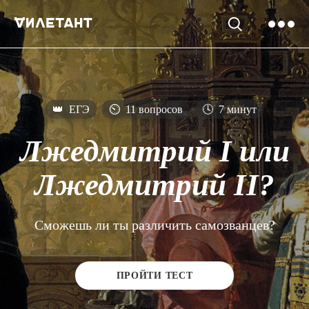
👑
ЕГЭ
⏲
11 вопросов
🕓
7 минут
Лжедмитрий I или
Лжедмитрий II?
Сможешь ли ты различить самозванцев?
ПРОЙТИ ТЕСТ