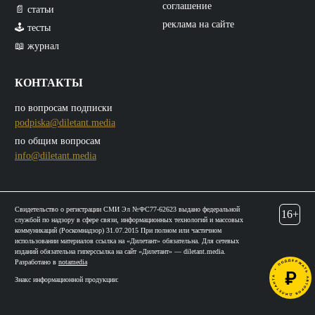
соглашение
📄 статьи
реклама на сайте
🕹️ тесты
📖 журнал
КОНТАКТЫ
по вопросам подписки
podpiska@diletant.media
по общим вопросам
info@diletant.media
Свидетельство о регистрации СМИ Эл №ФС77-62623 выдано федеральной
16+
службой по надзору в сфере связи, информационных технологий и массовых
коммуникаций (Роскомнадзор) 31.07.2015 При полном или частичном
использовании материалов ссылка на «Дилетант» обязательна. Для сетевых
изданий обязательна гиперссылка на сайт «Дилетант» — diletant.media.
Разработано в
notamedia
Знакс информационной продукции: