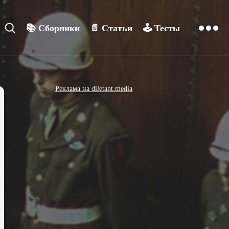
📚
Сборники
📄
Статьи
🕹️
Тесты
Реклама на diletant.media