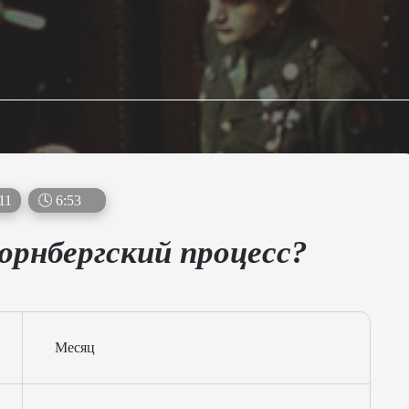
11
🕓
6
:
51
юрнбергский процесс?
Месяц