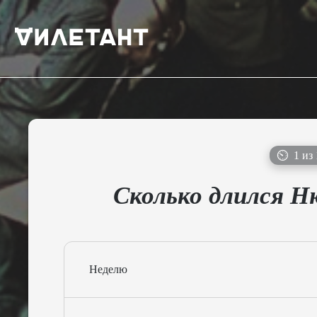
⏲
1 из 
Сколько длился Н
Неделю