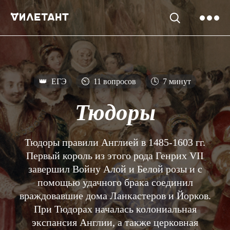
👑
ЕГЭ
⏲
11 вопросов
🕓
7 минут
Тюдоры
Тюдоры правили Англией в 1485-1603 гг.
Первый король из этого рода Генрих VII
завершил Войну Алой и Белой розы и с
помощью удачного брака соединил
враждовавшие дома Ланкастеров и Йорков.
При Тюдорах началась колониальная
экспансия Англии, а также церковная