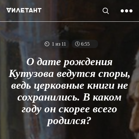
⏲
1 из 11
🕓
6
:
54
О дате рождения
Кутузова ведутся споры,
ведь церковные книги не
сохранились. В каком
году он скорее всего
родился?