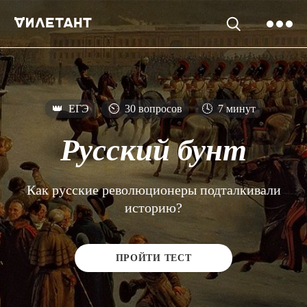
👑
ЕГЭ
⏲
30 вопросов
🕓
7 минут
Русский бунт
Как русские революционеры подталкивали
историю?
ПРОЙТИ ТЕСТ