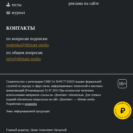
реклама на сайте
🕹️ тесты
📖 журнал
КОНТАКТЫ
по вопросам подписки
podpiska@diletant.media
по общим вопросам
info@diletant.media
Свидетельство о регистрации СМИ Эл №ФС77-62623 выдано федеральной
16+
службой по надзору в сфере связи, информационных технологий и массовых
коммуникаций (Роскомнадзор) 31.07.2015 При полном или частичном
использовании материалов ссылка на «Дилетант» обязательна. Для сетевых
изданий обязательна гиперссылка на сайт «Дилетант» — diletant.media.
Разработано в
notamedia
Знакс информационной продукции:
Главный редактор: Денис Алексеевич Загорский