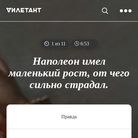
⏲
1 из 11
🕓
6
:
53
Наполеон имел
маленький рост, от чего
сильно страдал.
Правда