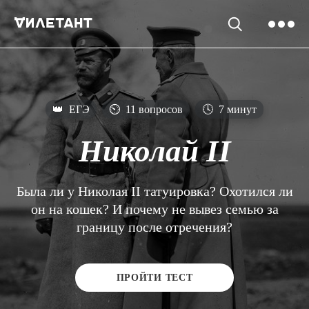
👑
ЕГЭ
⏲
11 вопросов
🕓
7 минут
Николай II
Была ли у Николая II татуировка? Охотился ли
он на кошек? И почему не вывез семью за
границу после отречения?
ПРОЙТИ ТЕСТ