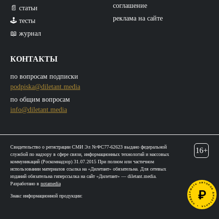
соглашение
📄 статьи
реклама на сайте
🕹️ тесты
📖 журнал
КОНТАКТЫ
по вопросам подписки
podpiska@diletant.media
по общим вопросам
info@diletant.media
Свидетельство о регистрации СМИ Эл №ФС77-62623 выдано федеральной
16+
службой по надзору в сфере связи, информационных технологий и массовых
коммуникаций (Роскомнадзор) 31.07.2015 При полном или частичном
использовании материалов ссылка на «Дилетант» обязательна. Для сетевых
изданий обязательна гиперссылка на сайт «Дилетант» — diletant.media.
Разработано в
notamedia
Знакс информационной продукции: