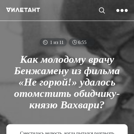
⏲
1 из 11
🕓
6
:
55
Как молодому врачу
Бенжамену из фильма
«Не горюй!» удалось
отомстить обидчику-
князю Вахвари?
Сместилась челюсть, когда пытался разгрызть