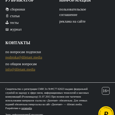
РУБРИКАТОР
ИНФОРМАЦИЯ
📚 сборники
пользовательское
соглашение
📄 статьи
реклама на сайте
🕹️ тесты
📖 журнал
КОНТАКТЫ
по вопросам подписки
podpiska@diletant.media
по общим вопросам
info@diletant.media
Свидетельство о регистрации СМИ Эл №ФС77-62623 выдано федеральной
16+
службой по надзору в сфере связи, информационных технологий и массовых
коммуникаций (Роскомнадзор) 31.07.2015 При полном или частичном
использовании материалов ссылка на «Дилетант» обязательна. Для сетевых
изданий обязательна гиперссылка на сайт «Дилетант» — diletant.media.
Разработано в
notamedia
Знакс информационной продукции: