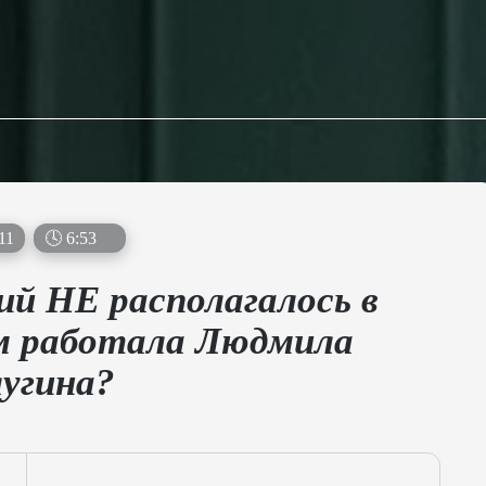
11
🕓
6
:
52
ий НЕ располагалось в
ом работала Людмила
угина?