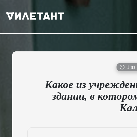
⏲
1 из 
Какое из учрежден
здании, в котор
Кал