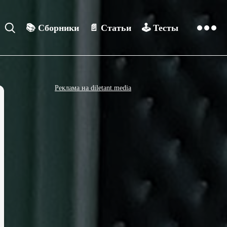
📚
Сборники
📄
Статьи
🕹️
Тесты
Реклама на diletant.media