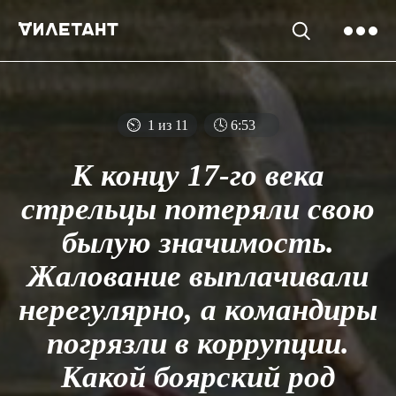
⏲
1 из 11
🕓
6
:
53
К концу 17-го века
стрельцы потеряли свою
былую значимость.
Жалование выплачивали
нерегулярно, а командиры
погрязли в коррупции.
Какой боярский род