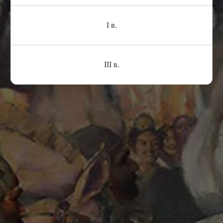
I в.
III в.