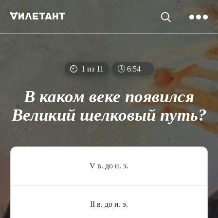
⏲
1 из 11
🕓
6
:
54
В каком веке появился
Великий шелковый путь?
V в. до н. э.
II в. до н. э.