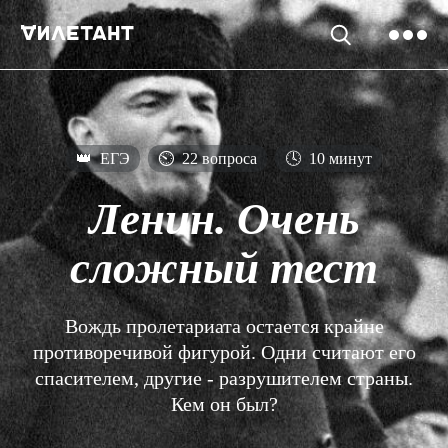
👑
ЕГЭ
⏲
22 вопроса
🕓
10 минут
Ленин. Очень
сложный тест
Вождь пролетариата остается крайне
противоречивой фигурой. Одни считают его
спасителем, другие - разрушителем страны.
Кем он был?