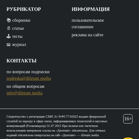
РУБРИКАТОР
ИНФОРМАЦИЯ
📚 сборники
пользовательское
соглашение
📄 статьи
реклама на сайте
🕹️ тесты
📖 журнал
КОНТАКТЫ
по вопросам подписки
podpiska@diletant.media
по общим вопросам
info@diletant.media
Свидетельство о регистрации СМИ Эл №ФС77-62623 выдано федеральной
16+
службой по надзору в сфере связи, информационных технологий и массовых
коммуникаций (Роскомнадзор) 31.07.2015 При полном или частичном
использовании материалов ссылка на «Дилетант» обязательна. Для сетевых
изданий обязательна гиперссылка на сайт «Дилетант» — diletant.media.