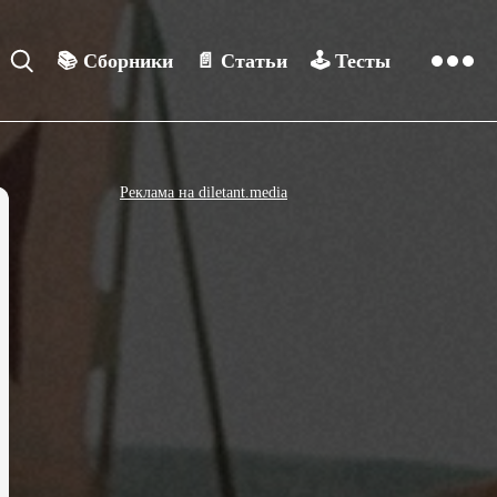
📚
Сборники
📄
Статьи
🕹️
Тесты
Реклама на diletant.media