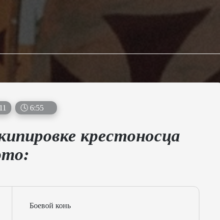
11
🕓
6
:
53
экипировке крестоносца
это:
Боевой конь