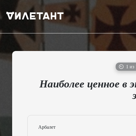
⏲
1 из 
Наиболее ценное в 
Арбалет