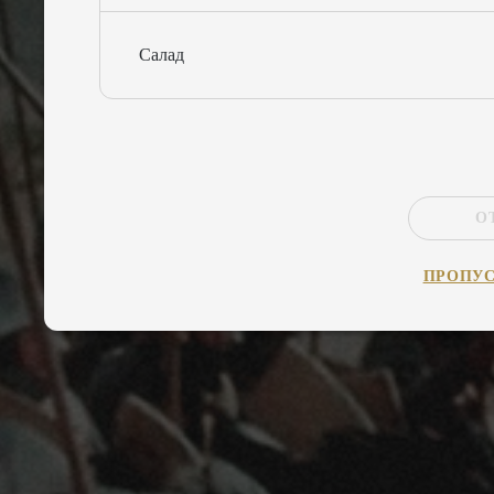
Салад
О
ПРОПУ