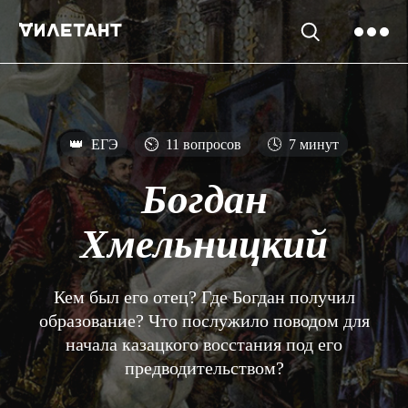
👑
ЕГЭ
⏲
11 вопросов
🕓
7 минут
Богдан
Хмельницкий
Кем был его отец? Где Богдан получил
образование? Что послужило поводом для
начала казацкого восстания под его
предводительством?