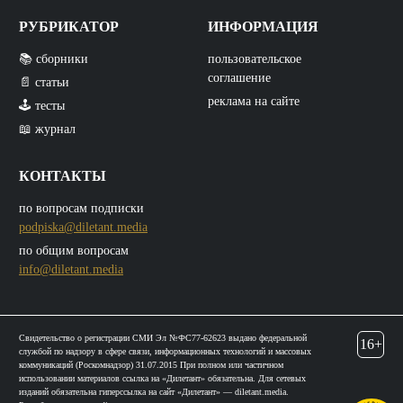
РУБРИКАТОР
ИНФОРМАЦИЯ
📚 сборники
пользовательское
соглашение
📄 статьи
реклама на сайте
🕹️ тесты
📖 журнал
КОНТАКТЫ
по вопросам подписки
podpiska@diletant.media
по общим вопросам
info@diletant.media
Свидетельство о регистрации СМИ Эл №ФС77-62623 выдано федеральной
16+
службой по надзору в сфере связи, информационных технологий и массовых
коммуникаций (Роскомнадзор) 31.07.2015 При полном или частичном
использовании материалов ссылка на «Дилетант» обязательна. Для сетевых
изданий обязательна гиперссылка на сайт «Дилетант» — diletant.media.