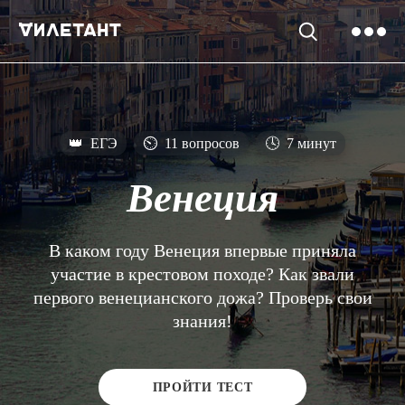
👑
ЕГЭ
⏲
11 вопросов
🕓
7 минут
Венеция
В каком году Венеция впервые приняла
участие в крестовом походе? Как звали
первого венецианского дожа? Проверь свои
знания!
ПРОЙТИ ТЕСТ