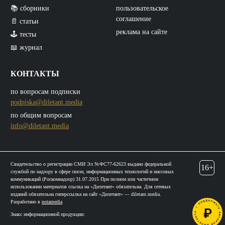
📚 сборники
пользовательское
соглашение
📄 статьи
реклама на сайте
🕹️ тесты
📖 журнал
КОНТАКТЫ
по вопросам подписки
podpiska@diletant.media
по общим вопросам
info@diletant.media
Свидетельство о регистрации СМИ Эл №ФС77-62623 выдано федеральной
16+
службой по надзору в сфере связи, информационных технологий и массовых
коммуникаций (Роскомнадзор) 31.07.2015 При полном или частичном
использовании материалов ссылка на «Дилетант» обязательна. Для сетевых
изданий обязательна гиперссылка на сайт «Дилетант» — diletant.media.
Разработано в
notamedia
Знакс информационной продукции: