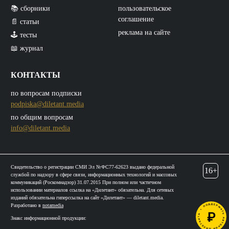
📚 сборники
пользовательское
соглашение
📄 статьи
реклама на сайте
🕹️ тесты
📖 журнал
КОНТАКТЫ
по вопросам подписки
podpiska@diletant.media
по общим вопросам
info@diletant.media
Свидетельство о регистрации СМИ Эл №ФС77-62623 выдано федеральной
16+
службой по надзору в сфере связи, информационных технологий и массовых
коммуникаций (Роскомнадзор) 31.07.2015 При полном или частичном
использовании материалов ссылка на «Дилетант» обязательна. Для сетевых
изданий обязательна гиперссылка на сайт «Дилетант» — diletant.media.
Разработано в
notamedia
Знакс информационной продукции: