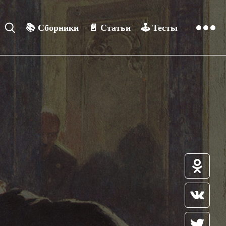
📚
Сборники
📄
Статьи
🕹️
Тесты