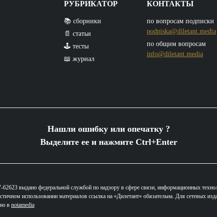
РУБРИКАТОР
КОНТАКТЫ
📚 сборники
по вопросам подписки
podpiska@diletant.media
📄 статьи
по общим вопросам
🕹️ тесты
info@diletant.media
📖 журнал
Нашли ошибку или опечатку ?
Выделите ее и нажмите Ctrl+Enter
62623 выдано федеральной службой по надзору в сфере связи, информационных техно
стичном использовании материалов ссылка на «Дилетант» обязательна. Для сетевых изд
ано в
notamedia