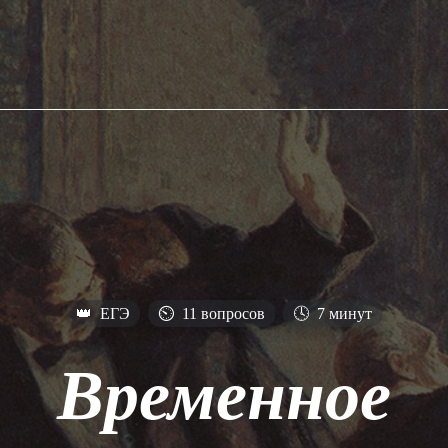
👑
ЕГЭ
⏲
11 вопросов
🕓
7 минут
Временное