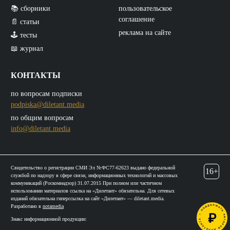
📚 сборники
пользовательское
соглашение
📄 статьи
реклама на сайте
🕹️ тесты
📖 журнал
КОНТАКТЫ
по вопросам подписки
podpiska@diletant.media
по общим вопросам
info@diletant.media
Свидетельство о регистрации СМИ Эл №ФС77-62623 выдано федеральной
16+
службой по надзору в сфере связи, информационных технологий и массовых
коммуникаций (Роскомнадзор) 31.07.2015 При полном или частичном
использовании материалов ссылка на «Дилетант» обязательна. Для сетевых
изданий обязательна гиперссылка на сайт «Дилетант» — diletant.media.
Разработано в
notamedia
Знакс информационной продукции: