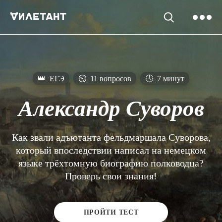
👑
ЕГЭ
⏲
11 вопросов
🕓
7 минут
Александр Суворов
Как звали адъютанта фельдмаршала Суворова,
который впоследствии написал на немецком
языке трёхтомную биографию полководца?
Проверь свои знания!
ПРОЙТИ ТЕСТ