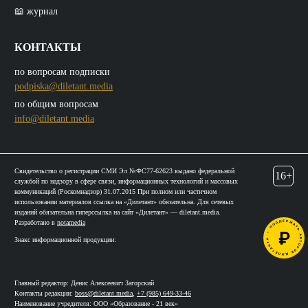
📖 журнал
КОНТАКТЫ
по вопросам подписки
podpiska@diletant.media
по общим вопросам
info@diletant.media
Свидетельство о регистрации СМИ Эл №ФС77-62623 выдано федеральной
16+
службой по надзору в сфере связи, информационных технологий и массовых
коммуникаций (Роскомнадзор) 31.07.2015 При полном или частичном
использовании материалов ссылка на «Дилетант» обязательна. Для сетевых
изданий обязательна гиперссылка на сайт «Дилетант» — diletant.media.
Разработано в
notamedia
Знакс информационной продукции:
Главный редактор: Денис Алексеевич Загорский
Контакты редакции:
boss@diletant.media
,
+7 (985) 649-33-46
Наименование учредителя: ООО «Образование - 21 век»