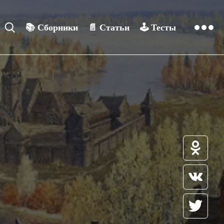
📚
Сборники
📄
Статьи
🕹️
Тесты