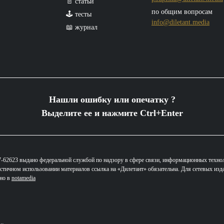
📄 статьи
по общим вопросам
🕹️ тесты
info@diletant.media
📖 журнал
Нашли ошибку или опечатку ?
Выделите ее и нажмите Ctrl+Enter
62623 выдано федеральной службой по надзору в сфере связи, информационных техно
стичном использовании материалов ссылка на «Дилетант» обязательна. Для сетевых изд
ано в
notamedia