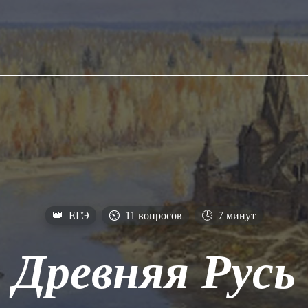
👑
ЕГЭ
⏲
11 вопросов
🕓
7 минут
Древняя Русь