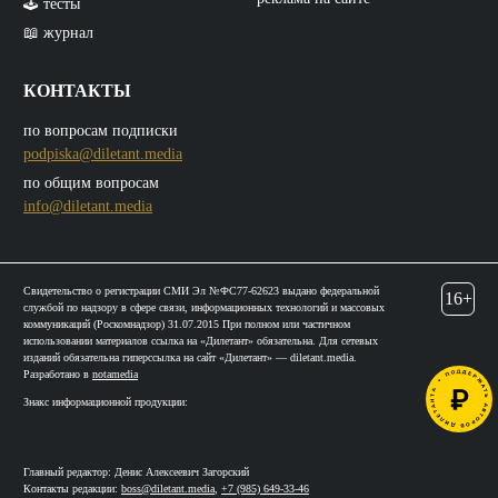
🕹️ тесты
📖 журнал
КОНТАКТЫ
по вопросам подписки
podpiska@diletant.media
по общим вопросам
info@diletant.media
Свидетельство о регистрации СМИ Эл №ФС77-62623 выдано федеральной
16+
службой по надзору в сфере связи, информационных технологий и массовых
коммуникаций (Роскомнадзор) 31.07.2015 При полном или частичном
использовании материалов ссылка на «Дилетант» обязательна. Для сетевых
изданий обязательна гиперссылка на сайт «Дилетант» — diletant.media.
Разработано в
notamedia
Знакс информационной продукции:
Главный редактор: Денис Алексеевич Загорский
Контакты редакции:
boss@diletant.media
,
+7 (985) 649-33-46