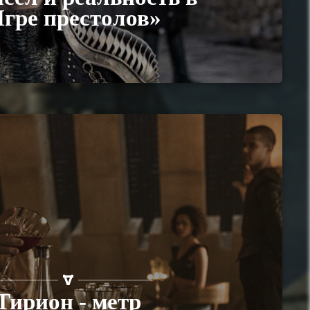
гре престолов»
Тирион - метр