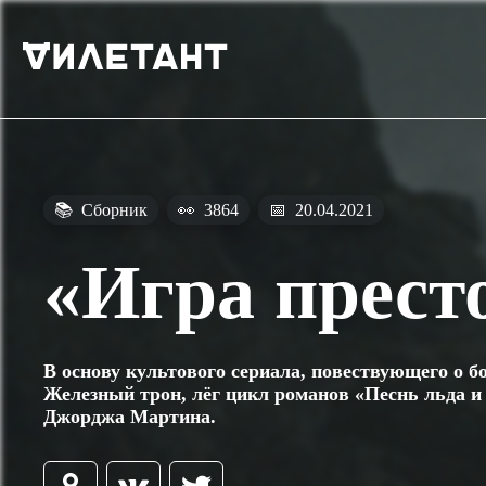
📚
Сборник
👀
3864
📅
20.04.2021
«Игра прест
В основу культового сериала, повествующего о бо
Железный трон, лёг цикл романов «Песнь льда и
Джорджа Мартина.