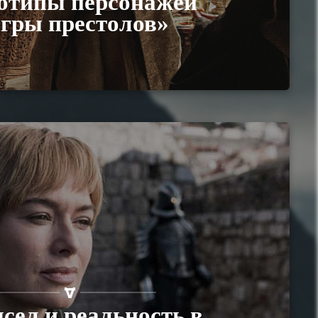
отипы персонажей
гры престолов»
ел и реальность в