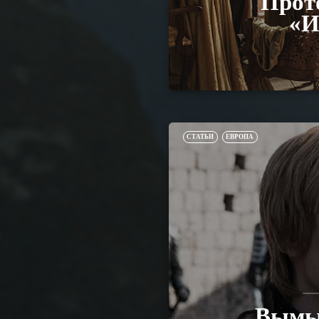
Прот
«И
СТАТЬИ
ЕВРОПА
Вымыс