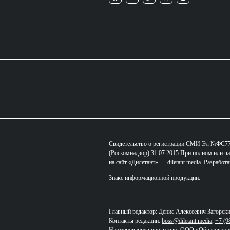
Свидетельство о регистрации СМИ Эл №ФС77-
(Роскомнадзор) 31.07.2015 При полном или ча
на сайт «Дилетант» — diletant.media. Разработ
Знакс информационной продукции:
Главный редактор: Денис Алексеевич Загорск
Контакты редакции:
boss@diletant.media
,
+7 (9