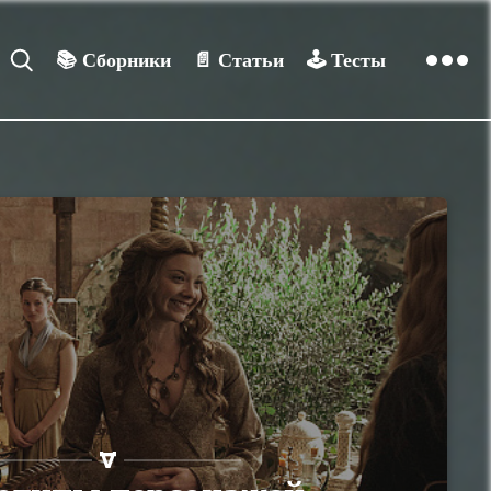
📚
Сборники
📄
Статьи
🕹️
Тесты