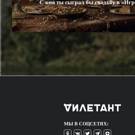
С кем ты сыграл бы свадьбу в «Игр
->
МЫ В СОЦСЕТЯХ: