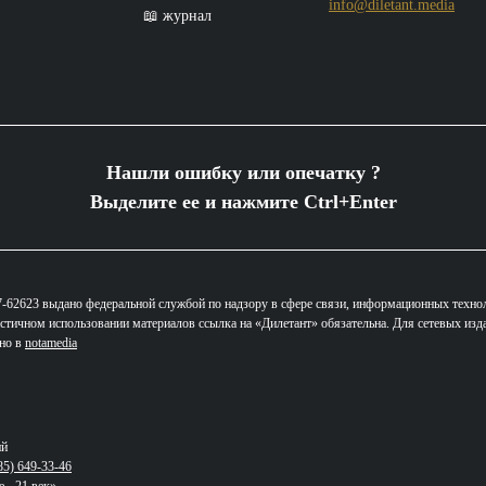
info@diletant.media
📖 журнал
Нашли ошибку или опечатку ?
Выделите ее и нажмите Ctrl+Enter
62623 выдано федеральной службой по надзору в сфере связи, информационных техно
стичном использовании материалов ссылка на «Дилетант» обязательна. Для сетевых изд
ано в
notamedia
ий
85) 649-33-46