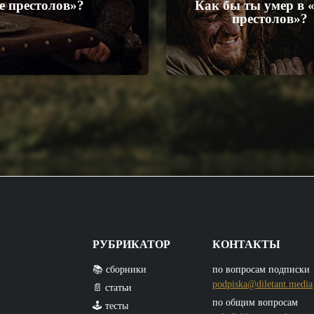
е престолов»?
Как бы ты умер в 
престолов»?
РУБРИКАТОР
КОНТАКТЫ
📚 сборники
по вопросам подписки
podpiska@diletant.media
📄 статьи
по общим вопросам
🕹️ тесты