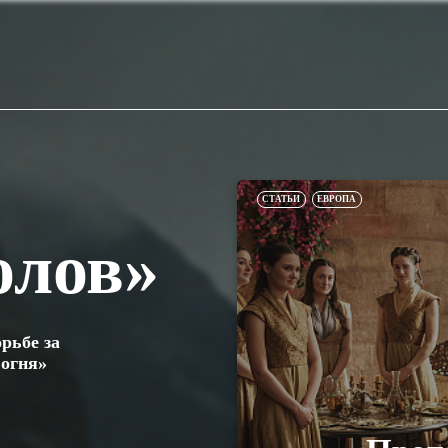
СТАТЬИ
ЕВРОПА
олов»
рьбе за
 огня»