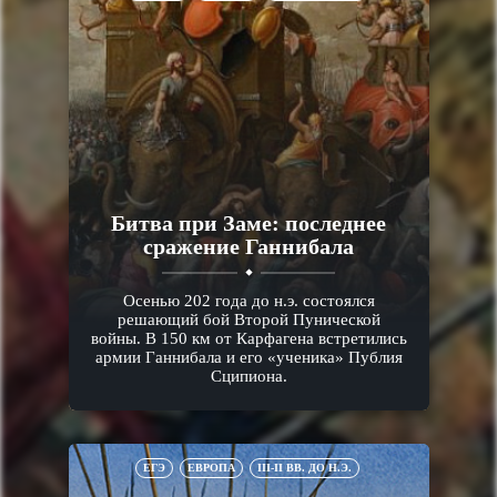
Битва при Заме: последнее
сражение Ганнибала
Осенью 202 года до н.э. состоялся
решающий бой Второй Пунической
войны. В 150 км от Карфагена встретились
армии Ганнибала и его «ученика» Публия
Сципиона.
ЕГЭ
ЕВРОПА
III-II ВВ. ДО Н.Э.