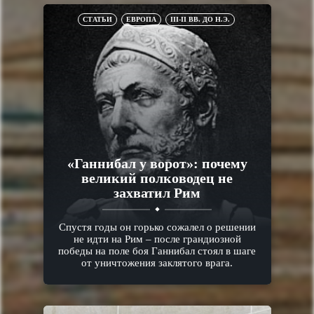
СТАТЬИ
ЕВРОПА
III-II ВВ. ДО Н.Э.
«Ганнибал у ворот»: почему
великий полководец не
захватил Рим
Спустя годы он горько сожалел о решении
не идти на Рим – после грандиозной
победы на поле боя Ганнибал стоял в шаге
от уничтожения заклятого врага.