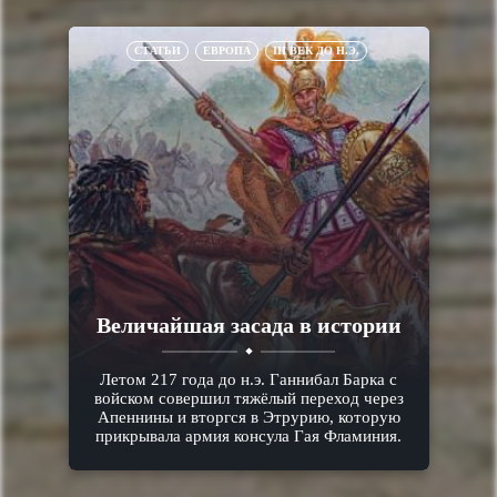
СТАТЬИ
ЕВРОПА
III ВЕК ДО Н.Э.
Величайшая засада в истории
Летом 217 года до н.э. Ганнибал Барка с
войском совершил тяжёлый переход через
Апеннины и вторгся в Этрурию, которую
прикрывала армия консула Гая Фламиния.