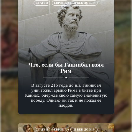
СТАТЬИ
ЕВРОПА
III ВЕК ДО Н.Э.
Что, если бы Ганнибал взял
Рим
В августе 216 года до н.э. Ганнибал
уничтожил армию Рима в битве при
Каннах, одержав свою самую знаменитую
победу. Однако он так и не пожал её
плодов.
СТАТЬИ
ЕВРОПА
III ВЕК ДО Н.Э.