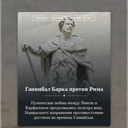
СТАТЬИ
ЕВРОПА
III-II ВВ. ДО Н.Э.
Ганнибал Барка против Рима
Пунические войны между Римом и
Карфагеном продолжались полтора века.
Наивысшего напряжения противостояние
достигло во времена Ганнибала.