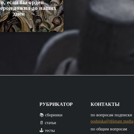
о, если бы орден
еров дожил до наших
дней
РУБРИКАТОР
КОНТАКТЫ
📚 сборники
по вопросам подписки
podpiska@diletant.media
📄 статьи
по общим вопросам
🕹️ тесты