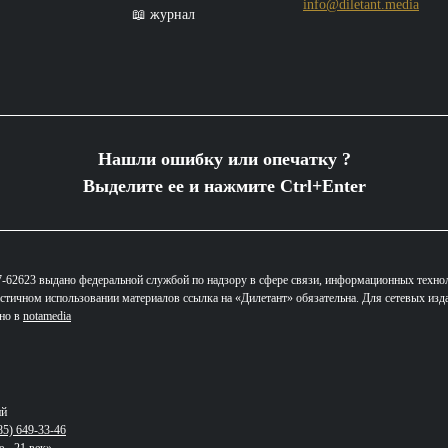
info@diletant.media
📖 журнал
Нашли ошибку или опечатку ?
Выделите ее и нажмите Ctrl+Enter
62623 выдано федеральной службой по надзору в сфере связи, информационных техно
стичном использовании материалов ссылка на «Дилетант» обязательна. Для сетевых изд
ано в
notamedia
ий
85) 649-33-46