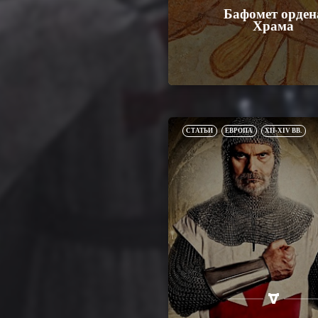
Бафомет орден
Храма
СТАТЬИ
ЕВРОПА
XII-XIV ВВ.