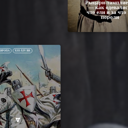
Рыцари-тампли
— как одевалис
что ели и за что
пороли
ЕВРОПА
XIII-XIV ВВ.