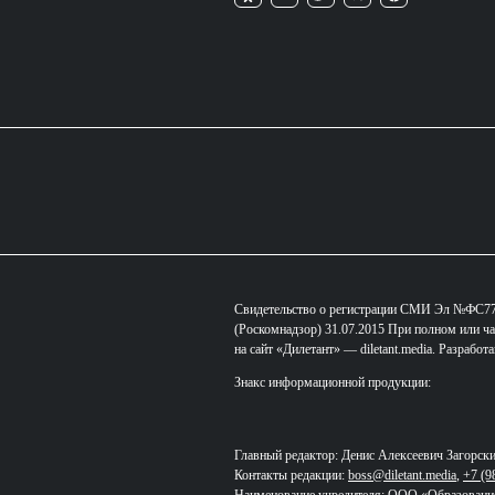
Свидетельство о регистрации СМИ Эл №ФС77-
(Роскомнадзор) 31.07.2015 При полном или ча
на сайт «Дилетант» — diletant.media. Разработ
Знакс информационной продукции:
Главный редактор: Денис Алексеевич Загорск
Контакты редакции:
boss@diletant.media
,
+7 (9