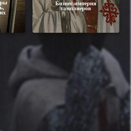
еры
Бизнес-империя
ь,
тамплиеров
 их