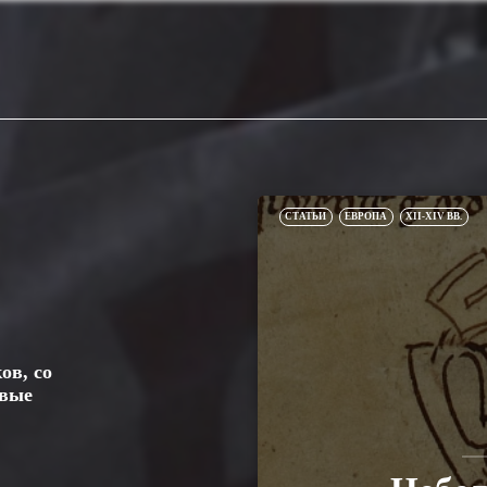
СТАТЬИ
ЕВРОПА
XII-XIV ВВ.
ов, со
овые