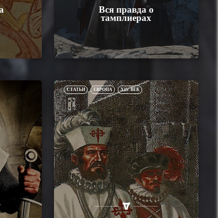
а
Вся правда о
тамплиерах
СТАТЬИ
ЕВРОПА
XIV ВЕК