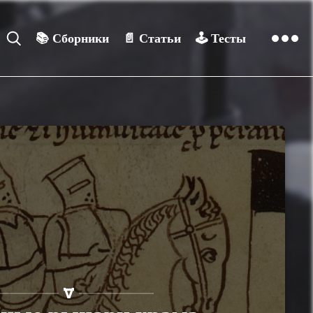
📚
Сборники
📄
Статьи
🕹️
Тесты