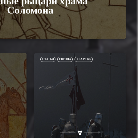
дные рыцари храма
Соломона
СТАТЬИ
ЕВРОПА
XI-XIV ВВ.