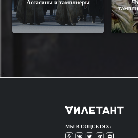
Ассасины и тамплиеры
Чт
тампли
->
МЫ В СОЦСЕТЯХ: