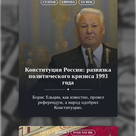
СТАТЬИ
ЕВРОПА
XX ВЕК
Конституция России: развязка
политического кризиса 1993
года
Борис Ельцин, как известно, провел
референдум, а народ одобрил
Конституцию.
ЕГЭ
ДРУГОЕ
XVIII-XXI ВВ.