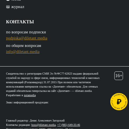
📖 журнал
КОНТАКТЫ
по вопросам подписки
podpiska@diletant.media
по общим вопросам
info@diletant.media
Свидетельство о регистрации СМИ Эл №ФС77-62623 выдано федеральной
16+
службой по надзору в сфере связи, информационных технологий и массовых
коммуникаций (Роскомнадзор) 31.07.2015 При полном или частичном
использовании материалов ссылка на «Дилетант» обязательна. Для сетевых
изданий обязательна гиперссылка на сайт «Дилетант» — diletant.media.
Разработано в
notamedia
Знакс информационной продукции:
Главный редактор: Денис Алексеевич Загорский
Контакты редакции:
boss@diletant.media
,
+7 (985) 649-33-46