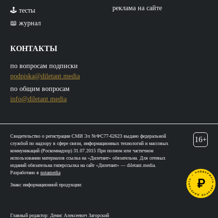
реклама на сайте
🕹️ тесты
📖 журнал
КОНТАКТЫ
по вопросам подписки
podpiska@diletant.media
по общим вопросам
info@diletant.media
Свидетельство о регистрации СМИ Эл №ФС77-62623 выдано федеральной
16+
службой по надзору в сфере связи, информационных технологий и массовых
коммуникаций (Роскомнадзор) 31.07.2015 При полном или частичном
использовании материалов ссылка на «Дилетант» обязательна. Для сетевых
изданий обязательна гиперссылка на сайт «Дилетант» — diletant.media.
Разработано в
notamedia
Знакс информационной продукции:
Главный редактор: Денис Алексеевич Загорский