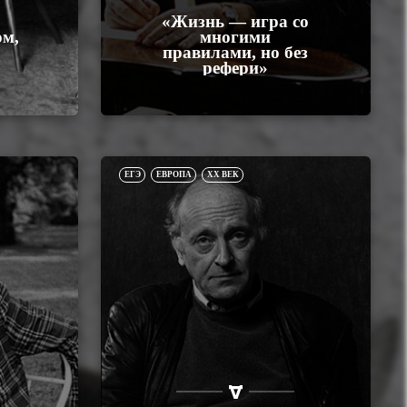
«Жизнь — игра со
ом,
многими
правилами, но без
рефери»
ЕГЭ
ЕВРОПА
XX ВЕК