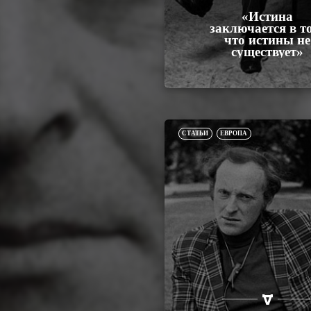
«Истина
заключается в т
что истины не
существует»
СТАТЬИ
ЕВРОПА