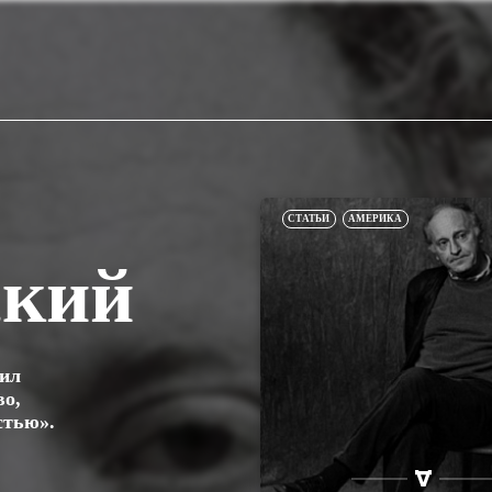
СТАТЬИ
АМЕРИКА
ский
чил
во,
стью».