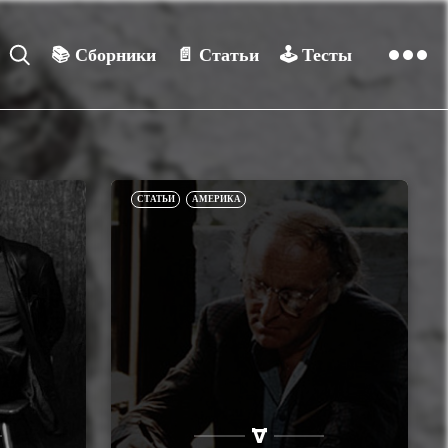
📚
Сборники
📄
Статьи
🕹️
Тесты
СТАТЬИ
АМЕРИКА