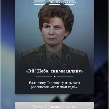
СТАТЬИ
ЕВРОПА
XX ВЕК
«Эй! Небо, сними шляпу»
Валентину Терешкову называют
российской «железной леди».
СТАТЬИ
ЕВРОПА
XX ВЕК