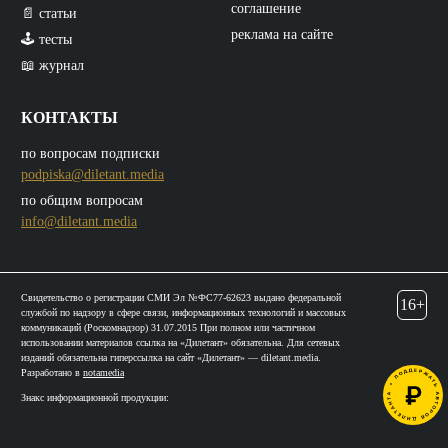
соглашение
📄 статьи
реклама на сайте
🕹️ тесты
📖 журнал
КОНТАКТЫ
по вопросам подписки
podpiska@diletant.media
по общим вопросам
info@diletant.media
Свидетельство о регистрации СМИ Эл №ФС77-62623 выдано федеральной
16+
службой по надзору в сфере связи, информационных технологий и массовых
коммуникаций (Роскомнадзор) 31.07.2015 При полном или частичном
использовании материалов ссылка на «Дилетант» обязательна. Для сетевых
изданий обязательна гиперссылка на сайт «Дилетант» — diletant.media.
Разработано в
notamedia
Знакс информационной продукции: