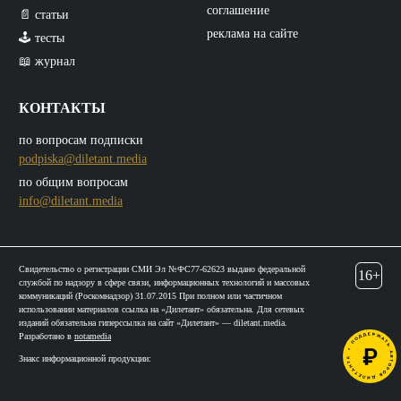
соглашение
📄 статьи
реклама на сайте
🕹️ тесты
📖 журнал
КОНТАКТЫ
по вопросам подписки
podpiska@diletant.media
по общим вопросам
info@diletant.media
Свидетельство о регистрации СМИ Эл №ФС77-62623 выдано федеральной
16+
службой по надзору в сфере связи, информационных технологий и массовых
коммуникаций (Роскомнадзор) 31.07.2015 При полном или частичном
использовании материалов ссылка на «Дилетант» обязательна. Для сетевых
изданий обязательна гиперссылка на сайт «Дилетант» — diletant.media.
Разработано в
notamedia
Знакс информационной продукции: