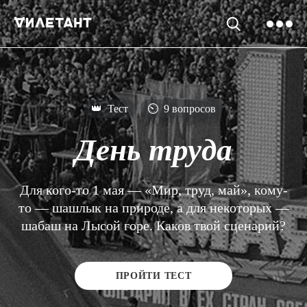
👑
Тест
⏲
9 вопросов
День труда
Для кого-то 1 мая — «Мир, труд, май», кому-
то — шашлык на природе, а для некоторых —
шабаш на Лысой горе. Каков твой сценарий?
ПРОЙТИ ТЕСТ