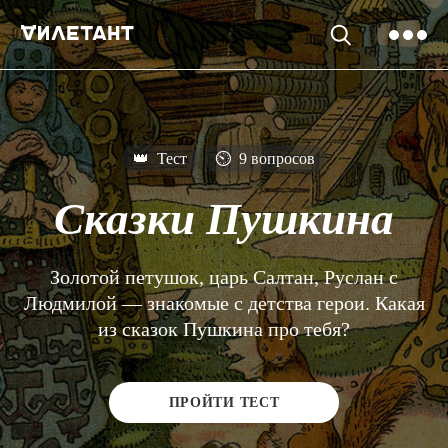
👑
Тест
⏲
9 вопросов
Сказки Пушкина
Золотой петушок, царь Салтан, Руслан с
Людмилой — знакомые с детства герои. Какая
из сказок Пушкина про тебя?
ПРОЙТИ ТЕСТ