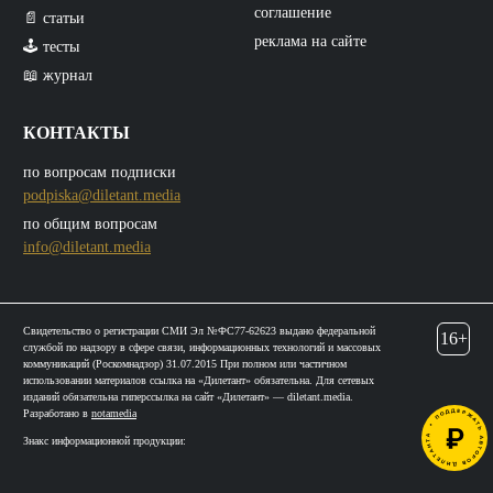
соглашение
📄 статьи
реклама на сайте
🕹️ тесты
📖 журнал
КОНТАКТЫ
по вопросам подписки
podpiska@diletant.media
по общим вопросам
info@diletant.media
Свидетельство о регистрации СМИ Эл №ФС77-62623 выдано федеральной
16+
службой по надзору в сфере связи, информационных технологий и массовых
коммуникаций (Роскомнадзор) 31.07.2015 При полном или частичном
использовании материалов ссылка на «Дилетант» обязательна. Для сетевых
изданий обязательна гиперссылка на сайт «Дилетант» — diletant.media.
Разработано в
notamedia
Знакс информационной продукции: