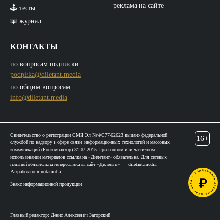
реклама на сайте
🕹️ тесты
📖 журнал
КОНТАКТЫ
по вопросам подписки
podpiska@diletant.media
по общим вопросам
info@diletant.media
Свидетельство о регистрации СМИ Эл №ФС77-62623 выдано федеральной
16+
службой по надзору в сфере связи, информационных технологий и массовых
коммуникаций (Роскомнадзор) 31.07.2015 При полном или частичном
использовании материалов ссылка на «Дилетант» обязательна. Для сетевых
изданий обязательна гиперссылка на сайт «Дилетант» — diletant.media.
Разработано в
notamedia
Знакс информационной продукции:
Главный редактор: Денис Алексеевич Загорский