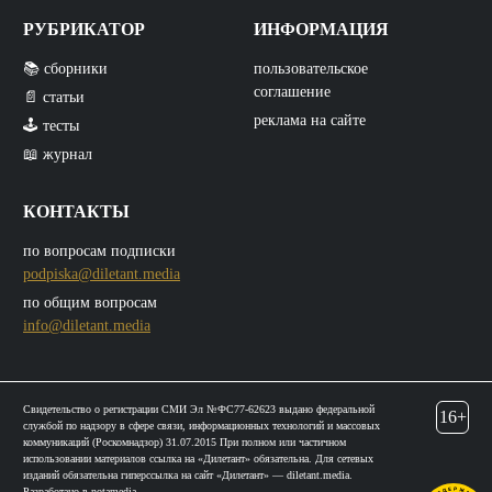
РУБРИКАТОР
ИНФОРМАЦИЯ
📚 сборники
пользовательское
соглашение
📄 статьи
реклама на сайте
🕹️ тесты
📖 журнал
КОНТАКТЫ
по вопросам подписки
podpiska@diletant.media
по общим вопросам
info@diletant.media
Свидетельство о регистрации СМИ Эл №ФС77-62623 выдано федеральной
16+
службой по надзору в сфере связи, информационных технологий и массовых
коммуникаций (Роскомнадзор) 31.07.2015 При полном или частичном
использовании материалов ссылка на «Дилетант» обязательна. Для сетевых
изданий обязательна гиперссылка на сайт «Дилетант» — diletant.media.
Разработано в
notamedia