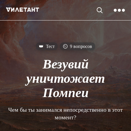
👑
Тест
⏲
9 вопросов
Везувий
уничтожает
Помпеи
Чем бы ты занимался непосредственно в этот
момент?