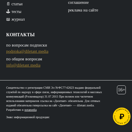
соглашение
📄 статьи
реклама на сайте
🕹️ тесты
📖 журнал
КОНТАКТЫ
по вопросам подписки
podpiska@diletant.media
по общим вопросам
info@diletant.media
Свидетельство о регистрации СМИ Эл №ФС77-62623 выдано федеральной
16+
службой по надзору в сфере связи, информационных технологий и массовых
коммуникаций (Роскомнадзор) 31.07.2015 При полном или частичном
использовании материалов ссылка на «Дилетант» обязательна. Для сетевых
изданий обязательна гиперссылка на сайт «Дилетант» — diletant.media.
Разработано в
notamedia
Знакс информационной продукции: