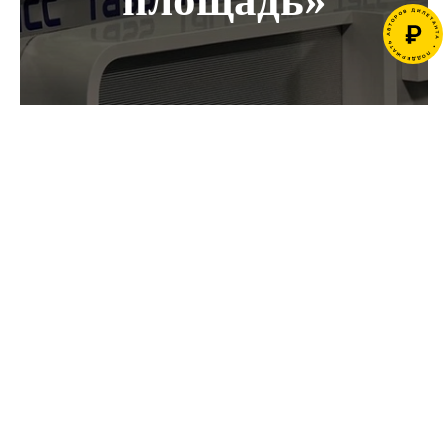
площадь»
Зрителей ждёт
увлекательное
погружение в
МЫ В СОЦСЕТЯХ:
события
Смутного
21 декабря 2024 года состоится
времени.
премьера
спектакля «Соборная
площадь»
на стыке театра
и мультимедиа. Иммерсивное
представление перенесёт
РУБРИКАТОР
ИНФОРМАЦИЯ
зрителей в эпоху Смутного
📚 сборники
пользовательское