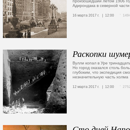
произошедший летом 1906 год
Адирондака в северной части
149
16 марта 2017 г.
12:00
Раскопки шуме
Вулли копал в Уре тринадцать
Но город оказался столь боль
глубоким, что экспедиция смо
незначительную часть холма
275
12 марта 2017 г.
12:00
Сто дней Напо