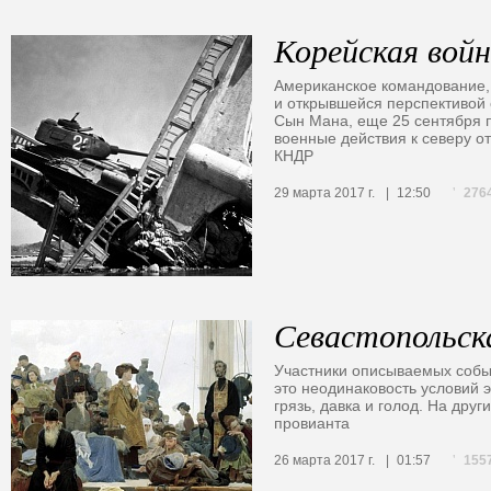
Корейская вой
Американское командование
и открывшейся перспективой
Сын Мана, еще 25 сентября 
военные действия к северу о
КНДР
276
29 марта 2017 г.
12:50
Севастопольск
Участники описываемых собы
это неодинаковость условий 
грязь, давка и голод. На друг
провианта
155
26 марта 2017 г.
01:57