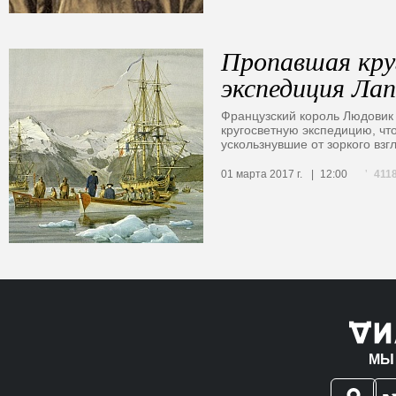
Пропавшая кру
экспедиция Лап
Французский король Людовик
кругосветную экспедицию, чт
ускользнувшие от зоркого взг
411
01 марта 2017 г.
12:00
МЫ