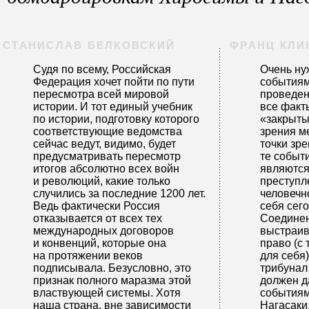
СТАНИСЛАВ БЕЛКОВСКИЙ
ФРАНЦ КЛИ
Судя по всему, Российская
Очень ну
Федерация хочет пойти по пути
событиям
пересмотра всей мировой
проведен
истории. И тот единый учебник
все факт
по истории, подготовку которого
«закрыты
соответствующие ведомства
зрения м
сейчас ведут, видимо, будет
точки зр
предусматривать пересмотр
те событ
итогов абсолютно всех войн
являются
и революций, какие только
преступл
случились за последние 1200 лет.
человечн
Ведь фактически Россия
себя сег
отказывается от всех тех
Соединен
международных договоров
выстраи
и конвенций, которые она
право (с
на протяжении веков
для себя)
подписывала. Безусловно, это
трибунал
признак полного маразма этой
должен д
властвующей системы. Хотя
событиям
наша страна, вне зависимости
Нагасаки.