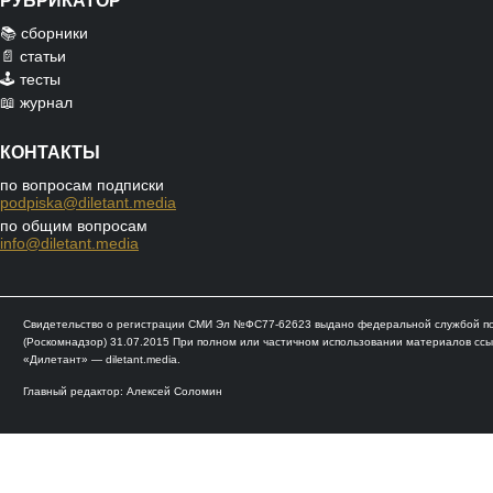
РУБРИКАТОР
📚 сборники
📄 статьи
🕹️ тесты
📖 журнал
КОНТАКТЫ
по вопросам подписки
podpiska@diletant.media
по общим вопросам
info@diletant.media
Свидетельство о регистрации СМИ Эл №ФС77-62623 выдано федеральной службой по 
(Роскомнадзор) 31.07.2015 При полном или частичном использовании материалов ссы
«Дилетант» — diletant.media.
Главный редактор: Алексей Соломин