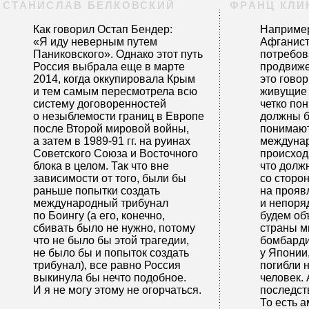
СТАНИСЛАВ БЕЛКОВСКИЙ
ФРАНЦ КЛИ
Как говорил Остап Бендер:
Например
«Я иду неверным путем
Афганист
Паниковского». Однако этот путь
потребов
Россия выбрала еще в марте
продвиже
2014, когда оккупировала Крым
это говор
и тем самым пересмотрела всю
живущие 
систему договоренностей
четко пон
о незыблемости границ в Европе
должны б
после Второй мировой войны,
понимают
а затем в 1989-91 гг. на руинах
междуна
Советского Союза и Восточного
происход
блока в целом. Так что вне
что долж
зависимости от того, были бы
со сторо
раньше попытки создать
на прояв
международный трибунал
и непоря
по Боингу (а его, конечно,
будем об
сбивать было не нужно, потому
страны м
что не было бы этой трагедии,
бомбарди
не было бы и попыток создать
у Японии,
трибунал), все равно Россия
погибли 
выкинула бы нечто подобное.
человек.
И я не могу этому не огорчаться.
последст
То есть 