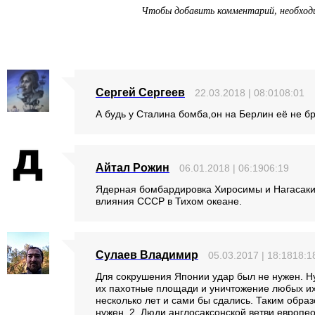
Чтобы добавить комментарий, необхо
Сергей Сергеев
22.03.2018 | 08:0108:01
А будь у Сталина бомба,он на Берлин её не б
Айтал Рожин
06.01.2018 | 06:1906:19
Ядерная бомбардировка Хиросимы и Нагасаки 
влияния СССР в Тихом океане.
Сулаев Владимир
05.03.2017 | 18:1818:1
Для сокрушения Японии удар был не нужен. Ну
их пахотные площади и уничтожение любых их
несколько лет и сами бы сдались. Таким обра
нужен. 2. Люди англосаксонской ветви европе