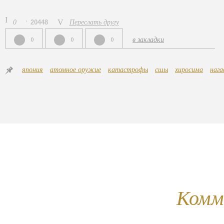
0
20448
Переслать другу
0
0
0
в закладки
япония
атомное оружие
катастрофы
сшы
хиросима
нага
Комм