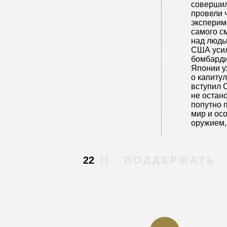
совершил
провели
эксперим
самого с
над людь
США усил
бомбарди
Японии у
о капитул
вступил 
не остан
попутно 
мир и ос
оружием, 
22
ПОДДЕРЖАТЬ