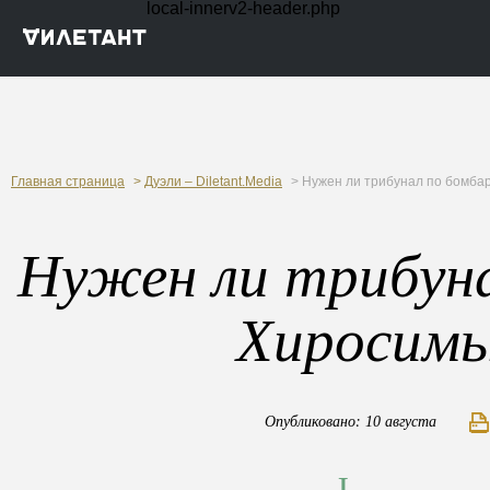
local-innerv2-header.php
Главная страница
>
Дуэли – Diletant.Media
> Нужен ли трибунал по бомба
Нужен ли трибун
Хиросимы
Опубликовано: 10 августа