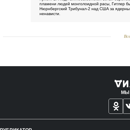
пламени людей монголоидной расы, Гитлер бы
Нюрнбергский Трибунал-2 над США за ядерны
ненависти.
Вс
МЫ