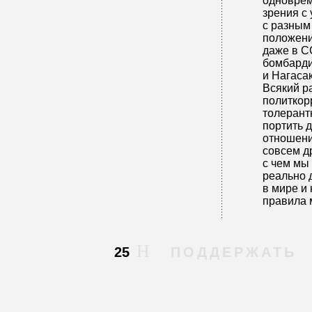
одноврем
зрения с
с разным
положени
даже в С
бомбард
и Нагасак
Всякий р
политкор
толерант
портить 
отношени
совсем д
с чем мы 
реально 
в мире и 
правила 
25
ПОДДЕРЖАТЬ