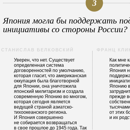
3
Япония могла бы поддержать по
инициативы со стороны России?
СТАНИСЛАВ БЕЛКОВСКИЙ
ФРАНЦ КЛИ
Уверен, что нет. Существует
Как мне к
определенная система
политиче
договоренностей по умолчанию,
Япония н
которая гласит, что американская
поддержа
оккупация была благотворной
инициати
для Японии, она уничтожила
Японию в
японский милитаризм и создала
затрудни
современную Японию во многом,
прежде в
которая сегодня является
собствен
ведущей страной азиатско-
тысячами
тихоокеанского региона.
от этих 
И Япония совершенно
и их род
не собирается возвращаться
в свое прошлое до 1945 года. Так