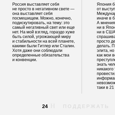
Россия выставляет себя
Япония б
не просто в негативном свете —
от высту
она выставляет себя
Междунар
посмешищем. Можно, конечно,
иначе в 
подискутировать, на тему: это
А мнения
самый негативный свет или еще
ни в Япон
нет. На мой взгляд, гораздо хуже
ни в США
быть силой, угрожающей миру
спрашива
и стабильности на всей планете,
просто де
какими были Гитлер или Сталин.
делать. 
Хотя даже они соблюдали
элита, но
определенные обязательства
как мои 
и конвенции.
преступл
знать чел
никакого
провести,
информац
невозмож
таки в 21
24
ПОДДЕРЖАТЬ