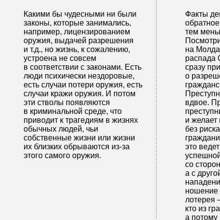
Какими бы чудесными ни были
Факты де
законы, которые занимались,
обратное
например, лицензированием
тем мень
оружия, выдачей разрешения
Посмотри
и т.д., но жизнь, к сожалению,
на Молда
устроена не совсем
распада 
в соответствии с законами. Есть
сразу пр
люди психически нездоровые,
о разреш
есть случаи потери оружия, есть
гражданс
случаи кражи оружия. И потом
Преступн
эти стволы появляются
вдвое. П
в криминальной среде, что
преступн
приводит к трагедиям в жизнях
и желает
обычных людей, чьи
без риск
собственные жизни или жизни
граждани
их близких обрываются из-за
это ведет
этого самого оружия.
успешно
со сторо
а с друг
нападени
ношение 
лотерея 
кто из г
а потому