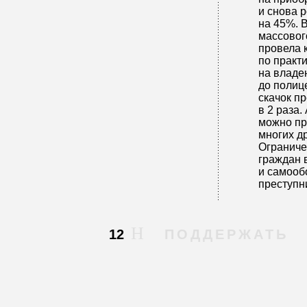
и снова 
на 45%. 
массовог
провела 
по практ
на владе
до полиц
скачок п
в 2 раза
можно пр
многих др
Ограниче
граждан 
и самооб
преступни
12
ПОДДЕРЖАТЬ