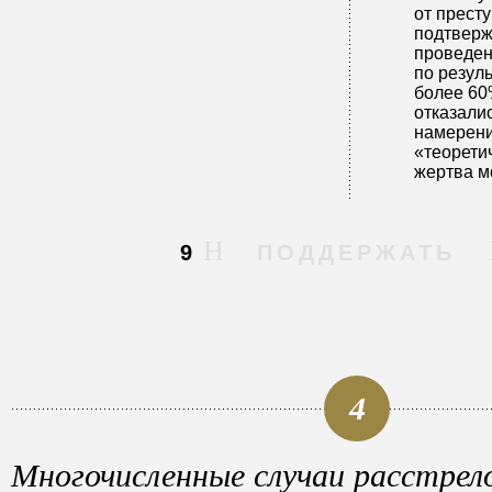
от престу
подтверж
проведен
по резул
более 60
отказали
намерени
«теоретич
жертва м
9
ПОДДЕРЖАТЬ
4
Многочисленные случаи расстрел