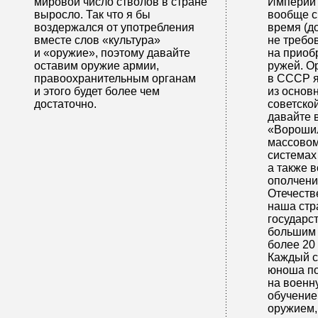
мировой число стволов в стране
Империи 
выросло. Так что я бы
вообще с
воздержался от употребления
время (до
вместе слов «культура»
не требо
и «оружие», поэтому давайте
на приоб
оставим оружие армии,
ружей. О
правоохранительным органам
в СССР я
и этого будет более чем
из основ
достаточно.
советско
давайте 
«Ворошил
массовом
система
а также 
ополчени
Отечеств
наша стр
государс
большим
более 20 
Каждый 
юноша по
на военн
обучение
оружием,