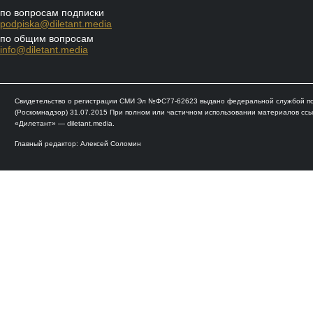
по вопросам подписки
podpiska@diletant.media
по общим вопросам
info@diletant.media
Свидетельство о регистрации СМИ Эл №ФС77-62623 выдано федеральной службой по 
(Роскомнадзор) 31.07.2015 При полном или частичном использовании материалов ссы
«Дилетант» — diletant.media.
Главный редактор: Алексей Соломин