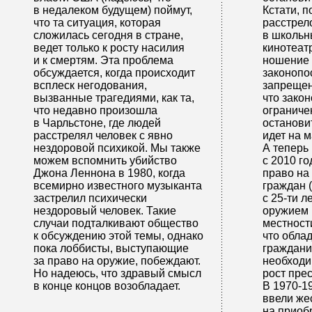
в недалеком будущем) поймут,
Кстати, 
что та ситуация, которая
расстрел
сложилась сегодня в стране,
в школьн
ведет только к росту насилия
кинотеат
и к смертям. Эта проблема
ношение 
обсуждается, когда происходит
законопо
всплеск негодования,
запрещен
вызванные трагедиями, как та,
что зако
что недавно произошла
ограниче
в Чарльстоне, где людей
останови
расстрелял человек с явно
идет на 
нездоровой психикой. Мы также
А теперь
можем вспомнить убийство
с 2010 г
Джона Леннона в 1980, когда
право на
всемирно известного музыканта
граждан 
застрелил психически
с 25-ти л
нездоровый человек. Такие
оружием 
случаи подталкивают общество
местности
к обсуждению этой темы, однако
что обла
пока лоббисты, выступающие
граждани
за право на оружие, побеждают.
необходи
Но надеюсь, что здравый смысл
рост прес
в конце концов возобладает.
В 1970-19
ввели же
на приоб