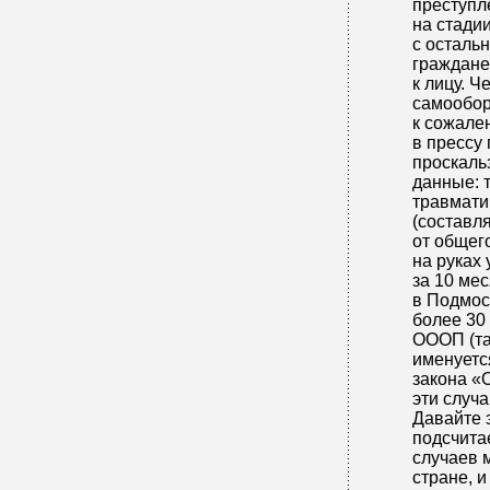
преступл
на стадии
с осталь
граждане
к лицу. Ч
самообор
к сожален
в прессу
проскал
данные: т
травмати
(составл
от общег
на руках 
за 10 мес
в Подмос
более 30
ОООП (та
именуетс
закона «
эти случ
Давайте 
подсчитае
случаев 
стране, и