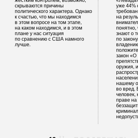
жестким контролем, возможно,
«Левада»
скрываются причины
уже 44% 
политического характера. Однако
требован
к счастью, что мы находимся
на резул
в этом вопросе на том этапе,
внимател
на каком находимся, и в этом
понятно,
плане у нас ситуация
знают о т
по сравнению с США намного
по закону
лучше.
владению
положите
закон «О
препятст
оружия, и
распрост
населени
нашему о
во вред. 
человек,
праве на
беззащит
криминал
недопуст