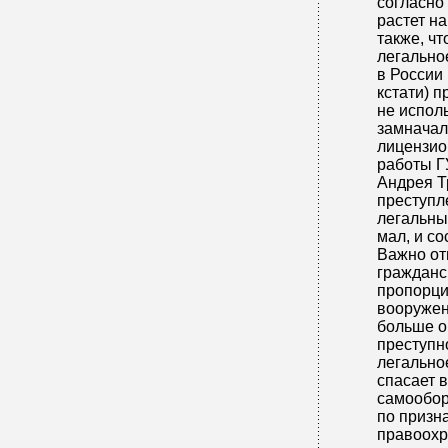
согласно
растет н
также, ч
легально
в России 
кстати) п
не исполь
замначал
лицензио
работы Г
Андрея Т
преступл
легальны
мал, и со
Важно от
гражданс
пропорци
вооружен
больше о
преступно
легально
спасает 
самообор
по призн
правоохр