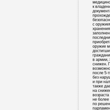
медицинс
к владен
документ
прохожде
безопас
с оружие
хранения
заполнен
последни
приобрет
оружие м
достигши
граждани
в армии, 
снижен. 
возможно 
после 5-
без нару
и при на
также да
на сниже
возраста
не более 
по решен
парламен