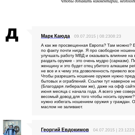
Чтобы добавить комментарий, необхо
Марк Каюда
09.07.2015 | 08:2308:23
А как же просвещенная Европа? Там можно? Е
по факту почти нигде. Я про свободное ношени
улучшать работу МВД и оказывать влияние на 
раздать оружие - это очень мудро (сарказм). 
женщину и это будет отец убитого алкашем ре
не все и к чему эта дозволенность привело вс
Чтобы разрешить ношение оружия нужно предо
бытовых и ограблений. Ссылки тут наверное не
(Благодаря либералам же), даже на офф сайт
июня месяца с начала года. А всего уже совер
весомый довод для того чтобы носить оружие?
нужно избегать ношением оружия у граждан. О
маслом не заливают.
Георгий Евдокимов
04.07.2015 | 23:1223