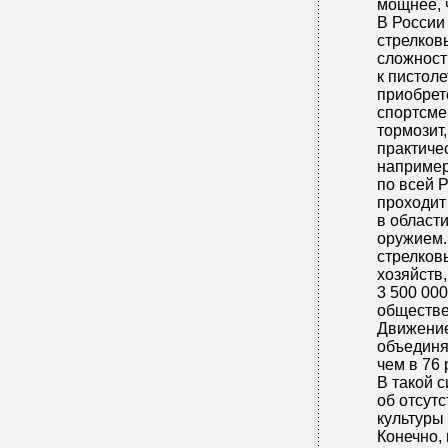
мощнее, 
В России
стрелковы
сложност
к пистол
приобрет
спортсме
тормозит
практиче
например
по всей 
проходит
в област
оружием.
стрелков
хозяйств,
3 500 00
обществе
Движение
объединя
чем в 76 
В такой 
об отсут
культуры
Конечно, 