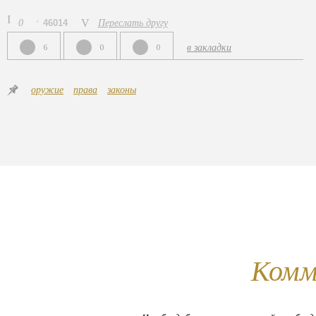
0
46014
Переслать другу
6
0
0
в закладки
оружие
права
законы
Комм