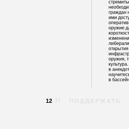
стремитьс
необходи
граждан 
ими дост
оператив
оружие д
короткос
изменени
либерали
открытия
инфрастр
оружия, 
культура.
в анекдо
научитес
в бассей
12
ПОДДЕРЖАТЬ