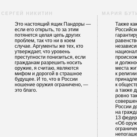
СЕРГЕЙ НИКИТИН
МАРИЯ БУТ
Это настоящий ящик Пандоры —
Также как
если его открыть, то за этим
Российск
потянется целая цепь других
гарантир
проблем, так что ни в коем
равенств
случае. Аргументы же тех, кто
независи
утверждает, что уровень
национал
преступности понизиться, если
происхож
гражданам разрешить носить
и должно
оружие, я считаю, являются
места жи
мифом и дорогой в страшное
к религии
будущее. И то, что в России
принадл
ношение оружия ограничено, —
к общест
это благо.
а также д
ровно та
совершен
России д
на гражд
13 федер
«Об оруж
ограничен
непогаше