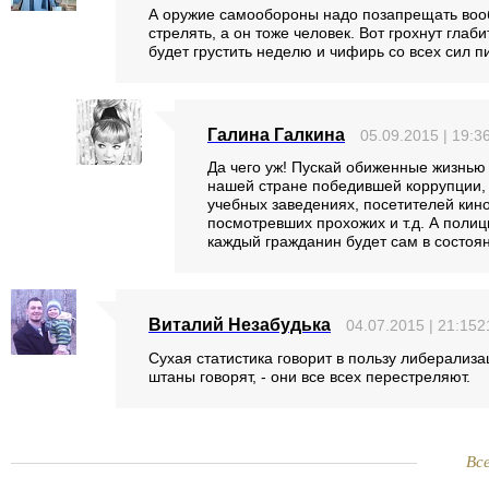
А оружие самообороны надо позапрещать вооб
стрелять, а он тоже человек. Вот грохнут глаб
будет грустить неделю и чифирь со всех сил п
Галина Галкина
05.09.2015 | 19:3
Да чего уж! Пускай обиженные жизнью
нашей стране победившей коррупции, 
учебных заведениях, посетителей кино
посмотревших прохожих и т.д. А полиц
каждый гражданин будет сам в состоян
Виталий Незабудька
04.07.2015 | 21:152
Сухая статистика говорит в пользу либерализ
штаны говорят, - они все всех перестреляют.
Вс