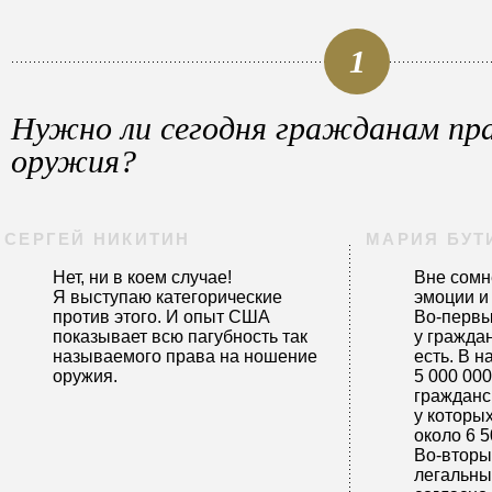
1
Нужно ли сегодня гражданам пра
оружия?
СЕРГЕЙ НИКИТИН
МАРИЯ БУТ
Нет, ни в коем случае!
Вне сомн
Я выступаю категорические
эмоции и
против этого. И опыт США
Во-первы
показывает всю пагубность так
у гражда
называемого права на ношение
есть. В 
оружия.
5 000 00
гражданс
у которы
около 6 
Во-вторы
легальны