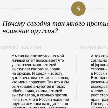
5
Почему сегодня так много против
ношение оружия?
СЕРГЕЙ НИКИТИН
МАРИЯ БУТ
У меня не статистики, но мой
А так ли 
личный опыт показывает, что
согласно
у нас очень много людей
«Циркон»
выступает как раз за право
сторонни
на оружие. И среди них есть
в России
даже несколько моих знакомых,
Ежегодн
что меня поражает. Так что я бы
различны
был крайне аккуратен в таких
исследов
обобщениях, сколько людей
мнения п
выступает за, а сколько против.
рост сто
Но в том, что в России ношение
прав гра
оружия все-таки находится под
Последни