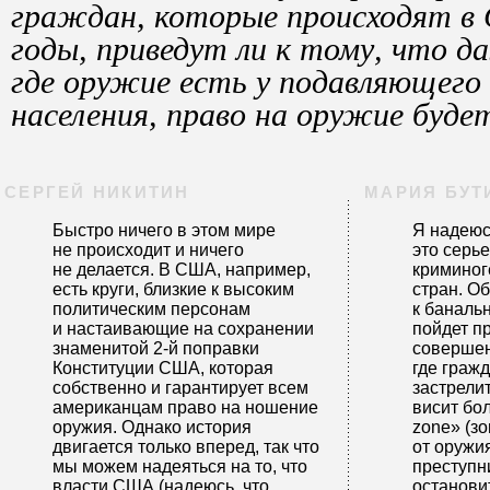
граждан, которые происходят в 
годы, приведут ли к тому, что д
где оружие есть у подавляющего
населения, право на оружие буде
СЕРГЕЙ НИКИТИН
МАРИЯ БУТ
Быстро ничего в этом мире
Я надеюсь
не происходит и ничего
это серье
не делается. В США, например,
криминог
есть круги, близкие к высоким
стран. О
политическим персонам
к баналь
и настаивающие на сохранении
пойдет п
знаменитой 2-й поправки
совершен
Конституции США, которая
где граж
собственно и гарантирует всем
застрелит
американцам право на ношение
висит бол
оружия. Однако история
zone» (з
двигается только вперед, так что
от оружия
мы можем надеяться на то, что
преступни
власти США (надеюсь, что
остановит