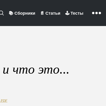
📚
Сборники
📄
Статьи
🕹️
Тесты
и что это...
в PDF