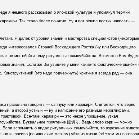
седе я немного рассказывал о японской культуре и упомянул термин
 харакири. Так стало более понятно. Ну я вот решил постик написать —
илетант. Я далек от уровня знаний и мастерства специалистов (некоторые
 всегда интересовался Страной Восходящего Ростка (ну или Восходящего
никак не мог обойти тему ритуальные самоубийства. Возможно Вам будет
 новые знания. Если же Вы увидите у меня какие-то фактические ошибки
 Конструктивной (это надо подчеркнуть) критике я всегда рад — она
таки правильно говорить — сэппуку или харакири. Считается, что верно
енный, а второй устный — ну и написание его разными иероглифами.
й трактовкой. Все-таки харакири — это некое упрощение, узкая
амоубийства. Буквальное прочтение 腹切り. Ведь слово кэри — можно
т. Если вспомнить о видах ритуальных самоубийств, то взрезание живот
ьно и красиво (по японским меркам) уйти из жизни (об этом мы поговор