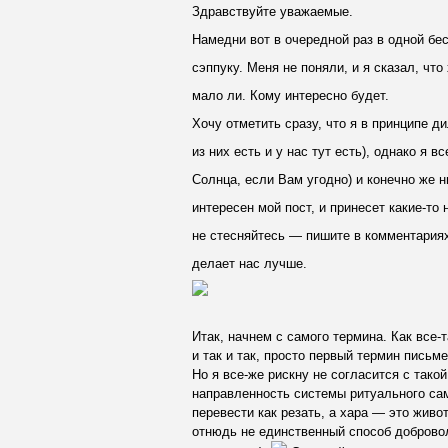
Здравствуйте уважаемые.
Намедни вот в очередной раз в одной бе
сэппуку. Меня не поняли, и я сказал, что
мало ли. Кому интересно будет.
Хочу отметить сразу, что я в принципе д
из них есть и у нас тут есть), однако я
Солнца, если Вам угодно) и конечно же 
интересен мой пост, и принесет какие-то
не стесняйтесь — пишите в комментариях.
делает нас лучше.
Итак, начнем с самого термина. Как все-
и так и так, просто первый термин письм
Но я все-же рискну не согласится с тако
направленность системы ритуального с
перевести как резать, а хара — это живо
отнюдь не единственный способ добровол