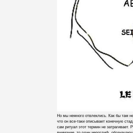
Но мы немного отвлеклись. Как бы там не
что он все-таки описывает конечную стад
сам ритуал этот термин не затрагивает.
внимание, то один иероглиф, обозначающ