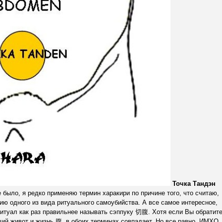
Точка Тандэн
 было, я редко применяю термин харакири по причине того, что считаю,
ию одного из вида ритуального самоубийства. А все самое интересное,
 Ритуал как раз правильнее называть сэппуку 切腹. Хотя если Вы обратит
ий живот и жизнь 腹, в обоих терминах совпадает. Но все равно, ИМХО