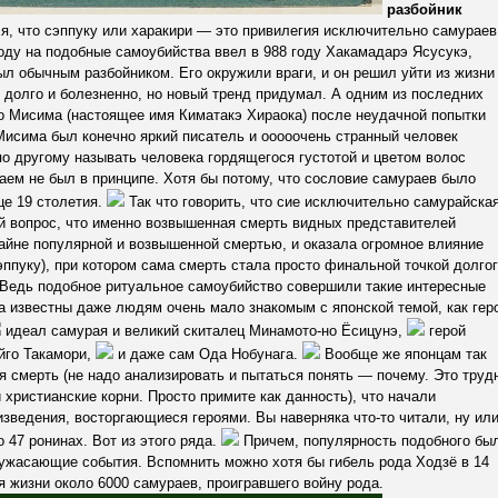
разбойник
я, что сэппуку или харакири — это привилегия исключительно самураев
 моду на подобные самоубийства ввел в 988 году Хакамадарэ Ясусукэ,
ыл обычным разбойником. Его окружили враги, и он решил уйти из жизни
, долго и болезненно, но новый тренд придумал. А одним из последних
 Мисима (настоящее имя Киматакэ Хираока) после неудачной попытки
 Мисима был конечно яркий писатель и ооооочень странный человек
по другому называть человека гордящегося густотой и цветом волос
ураем не был в принципе. Хотя бы потому, что сословие самураев было
це 19 столетия.
Так что говорить, что сие исключительно самурайска
ой вопрос, что именно возвышенная смерть видных представителей
айне популярной и возвышенной смертью, и оказала огромное влияние
эппуку), при котором сама смерть стала просто финальной точкой долго
. Ведь подобное ритуальное самоубийство совершили такие интересные
на известны даже людям очень мало знакомым с японской темой, как гер
идеал самурая и великий скиталец Минамото-но Ёсицунэ,
герой
йго Такамори,
и даже сам Ода Нобунага.
Вообще же японцам так
 смерть (не надо анализировать и пытаться понять — почему. Это труд
христианские корни. Просто примите как данность), что начали
ведения, восторгающиеся героями. Вы наверняка что-то читали, ну ил
47 ронинах. Вот из этого ряда.
Причем, популярность подобного бы
 ужасающие события. Вспомнить можно хотя бы гибель рода Ходзё в 14
я жизни около 6000 самураев, проигравшего войну рода.