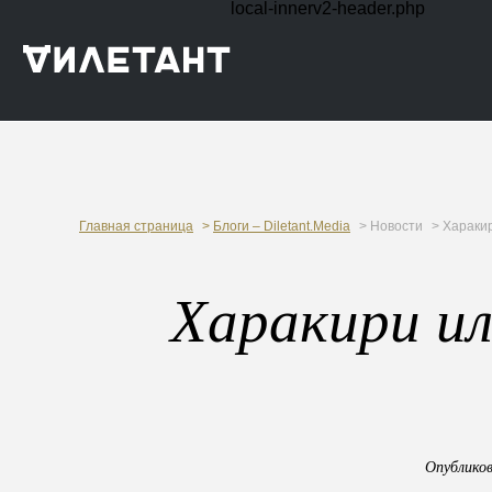
local-innerv2-header.php
Главная страница
>
Блоги – Diletant.Media
> Новости
> Харакири
Харакири ил
Опубликов