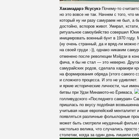
Хакамадарэ Ясусукэ
Почему-то считаетс
но это вовсе не так. Начнем с того, что
который ну ни разу самураем не был, а б
достойно, вспоров живот. Умирал, кстати
ритуальное самоубийство совершил Юкио
инициировать военный бунт в 1970 году.
(ну очень странный, да и вряд-ли можно 
на своей груди :-)), однако никаким сам
отменено после революции Мэйдзи в кон
фича, я бы не стал — это неверно. Друг
самурайских родов, сделала харакири кр
на формирования обряда (этого самого с
и сложного процесса. И это не удивляет
и яркие исторические личности, чьи име
битвы при Удзи Минамото-но Ёримаса,
голливудского «Последнего самурая» Са
пришлась по вкусу подобная возвышенная
учитывая наше европейский менталитет и 
появляться различные фольклорные произ
может быть смотрели неудачный фильм о 
настолько велика, что случались просто
столетии, когда за один день лишили себ