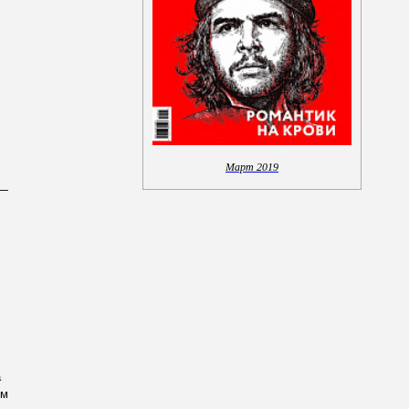
Март 2019
 —
а
им