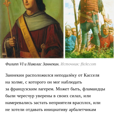
Филипп VI и Николас Заннекин.
Источник: flickr.com
Заннекин расположился неподалёку от Касселя
на холме, с которого он мог наблюдать
за французским лагерем. Может быть, фламандцы
были чересчур уверены в своих силах, или
намеревались застать неприятеля врасплох, или
не хотели отдавать инициативу арбалетчикам