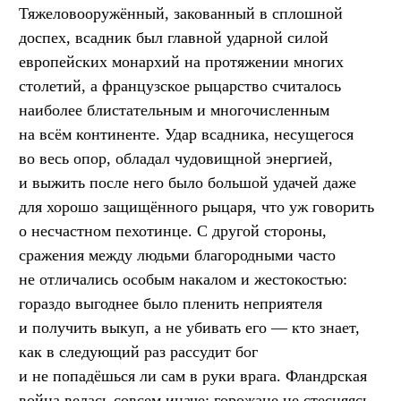
Тяжеловооружённый, закованный в сплошной
доспех, всадник был главной ударной силой
европейских монархий на протяжении многих
столетий, а французское рыцарство считалось
наиболее блистательным и многочисленным
на всём континенте. Удар всадника, несущегося
во весь опор, обладал чудовищной энергией,
и выжить после него было большой удачей даже
для хорошо защищённого рыцаря, что уж говорить
о несчастном пехотинце. С другой стороны,
сражения между людьми благородными часто
не отличались особым накалом и жестокостью:
гораздо выгоднее было пленить неприятеля
и получить выкуп, а не убивать его — кто знает,
как в следующий раз рассудит бог
и не попадёшься ли сам в руки врага. Фландрская
война велась совсем иначе: горожане не стесняясь