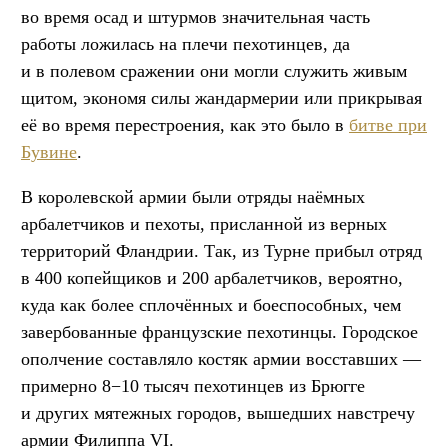
во время осад и штурмов значительная часть
работы ложилась на плечи пехотинцев, да
и в полевом сражении они могли служить живым
щитом, экономя силы жандармерии или прикрывая
её во время перестроения, как это было в
битве при
Бувине
.
В королевской армии были отряды наёмных
арбалетчиков и пехоты, присланной из верных
территорий Фландрии. Так, из Турне прибыл отряд
в 400 копейщиков и 200 арбалетчиков, вероятно,
куда как более сплочённых и боеспособных, чем
завербованные французские пехотинцы. Городское
ополчение составляло костяк армии восставших —
примерно 8−10 тысяч пехотинцев из Брюгге
и других мятежных городов, вышедших навстречу
армии Филиппа VI.