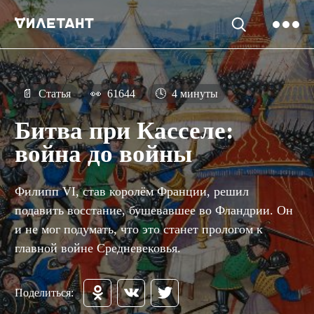
📄
Статья
👀
61644
🕓
4 минуты
Битва при Касселе:
война до войны
Филипп VI, став королём Франции, решил
подавить восстание, бушевавшее во Фландрии. Он
и не мог подумать, что это станет прологом к
главной войне Средневековья.
Поделиться: