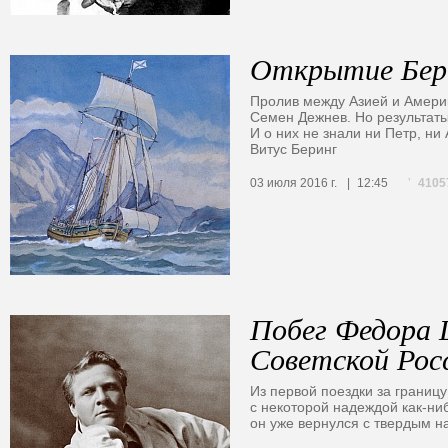
Открытие Бери
Пролив между Азией и Америк
Семен Дежнев. Но результаты
И о них не знали ни Петр, ни
Витус Беринг
4105
03 июля 2016 г.
12:45
Побег Федора 
Советской Рос
Из первой поездки за границ
с некоторой надеждой как-ниб
он уже вернулся с твердым н