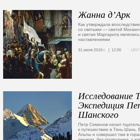
Жанна д’Арк
Как утверждала впоследствии
со святыми — святой Михаил-
и святая Маргарита являлись
наставлениями
1857
31 июля 2016 г.
12:00
Исследование 
Экспедиция Пе
Шанского
Петр Семенов начал тщательн
к путешествию в Тянь-Шань. В
Альпы и совершал там в гора
пешком, без проводника, с к