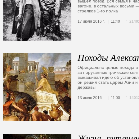
вышел поезд. Вся семья и ча
вагоне, в остальных восьми —
стрелков 1-го полка
2140
17 июля 2016 г.
11:40
Походы Алекса
Официально целью похода в
за поруганные греческие свя
вынашивал идею об установл
он решил стать царем Азии и 
державы
1401
13 июля 2016 г.
11:00
Жизнь-путеше