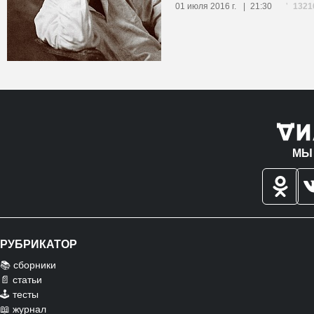
1321
01 июля 2016 г.
21:30
МЫ
РУБРИКАТОР
📚 сборники
📄 статьи
🕹️ тесты
📖 журнал