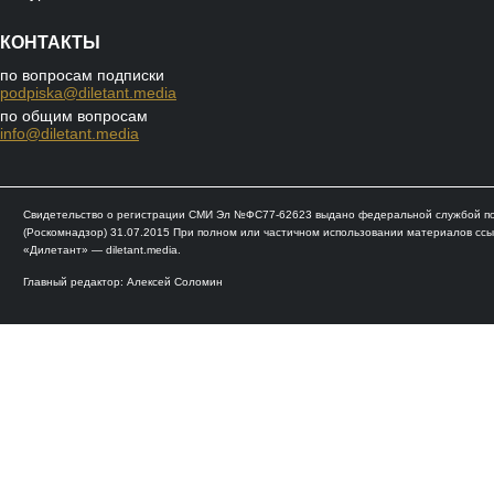
КОНТАКТЫ
по вопросам подписки
podpiska@diletant.media
по общим вопросам
info@diletant.media
Свидетельство о регистрации СМИ Эл №ФС77-62623 выдано федеральной службой по 
(Роскомнадзор) 31.07.2015 При полном или частичном использовании материалов ссы
«Дилетант» — diletant.media.
Главный редактор: Алексей Соломин