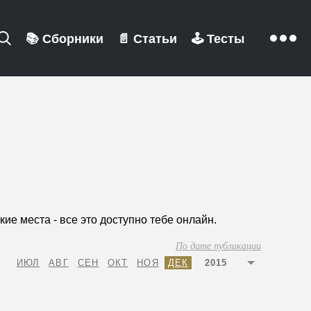
📚
Сборники
📄
Статьи
🕹️
Тесты
е места - все это доступно тебе онлайн.
По дате публикации
ИЮЛ
АВГ
СЕН
ОКТ
НОЯ
ДЕК
2015