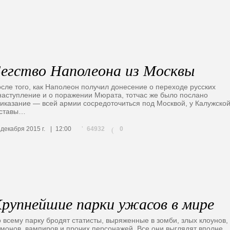
егство Наполеона из Москвы
сле того, как Наполеон получил донесение о переходе русских
наступление и о поражении Мюрата, тотчас же было послано
иказание — всей армии сосредоточиться под Москвой, у Калужско
аставы…
64932
 декабря 2015 г.
12:00
0
(
рупнейшие парки ужасов в мире
 всему парку бродят статисты, выряженные в зомби, злых клоунов,
монов, вампиров и прочих персонажей. Все они выглядят вполне