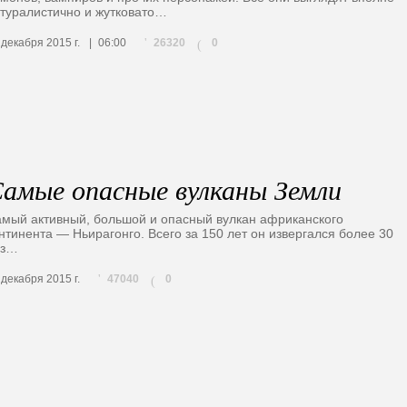
туралистично и жутковато…
26320
 декабря 2015 г.
06:00
0
(
амые опасные вулканы Земли
мый активный, большой и опасный вулкан африканского
нтинента — Ньирагонго. Всего за 150 лет он извергался более 30
аз…
47040
 декабря 2015 г.
0
(