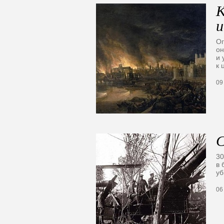
К
и
Ог
он
и 
к 
09
С
30
в 
уб
06