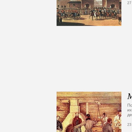
27
М
По
их
де
23