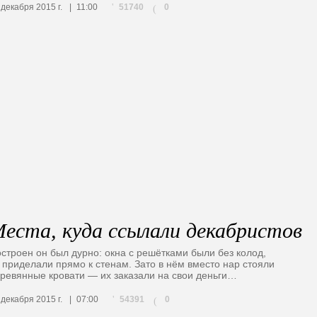
51740
 декабря 2015 г.
11:00
0
(
еста, куда ссылали декабристов
строен он был дурно: окна с решётками были без колод,
 приделали прямо к стенам. Зато в нём вместо нар стояли
ревянные кровати — их заказали на свои деньги…
54391
 декабря 2015 г.
07:00
0
(