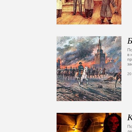
Б
По
в 
пр
з
20
К
По
де