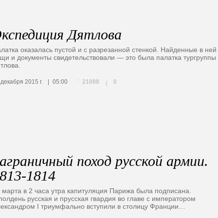
кспедиция Дятлова
латка оказалась пустой и с разрезанной стенкой. Найденные в ней
щи и документы свидетельствовали — это была палатка тургруппы
тлова.
21088
 декабря 2015 г.
05:00
0
(
аграничный поход русской армии.
813-1814
 марта в 2 часа утра капитуляция Парижа была подписана.
полдень русская и прусская гвардия во главе с императором
ександром I триумфально вступили в столицу Франции…