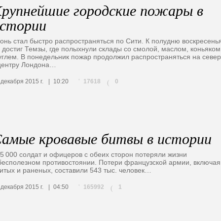
рупнейшие городские пожары в
стории
онь стал быстро распространяться по Сити. К полудню воскресень
 достиг Темзы, где полыхнули склады со смолой, маслом, коньяком
углем. В понедельник пожар продолжил распространяться на север
центру Лондона…
17618
 декабря 2015 г.
10:20
0
(
амые кровавые битвы в истории
5 000 солдат и офицеров с обеих сторон потеряли жизни
бесполезном противостоянии. Потери французской армии, включая
итых и раненых, составили 543 тыс. человек…
165992
 декабря 2015 г.
04:50
1
(