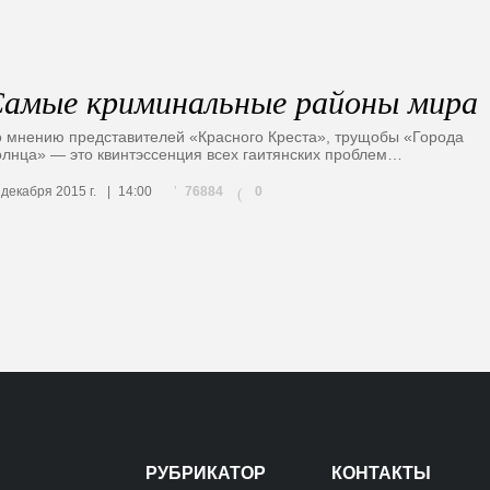
амые криминальные районы мира
 мнению представителей «Красного Креста», трущобы «Города
лнца» — это квинтэссенция всех гаитянских проблем…
76884
 декабря 2015 г.
14:00
0
(
РУБРИКАТОР
КОНТАКТЫ