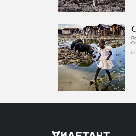
С
По
Со
02