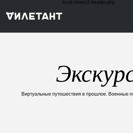
local-innerv2-header.php
Экскур
Виртуальные путешествия в прошлое. Военные пох