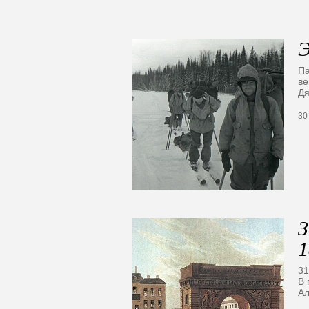
Э
Па
ве
Дя
30
З
1
31
В 
Ал