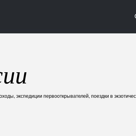
сии
оды, экспедиции первооткрывателей, поездки в экзотически