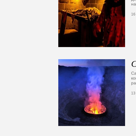
на
16
С
Са
ко
р
13