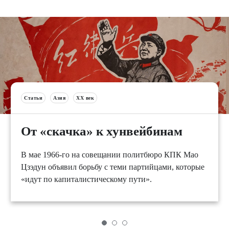
Статьи
Азия
XX век
От «скачка» к хунвейбинам
В мае 1966-го на совещании политбюро КПК Мао
Цзэдун объявил борьбу с теми партийцами, которые
«идут по капиталистическому пути».