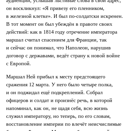
аудиенции, услышав льстивые слова в свой адрес,
он воскликнул: «Я привезу его пленником,
в железной клетке». И был по-солдатски искренен.
В тот момент он был убеждён в правоте своих
действий: как в 1814 году отречение императора
маршал считал спасением для Франции, так
и сейчас он понимал, что Наполеон, нарушив
договор с державами, ведёт страну к новой войне
с Европой.
Маршал Ней прибыл к месту предстоящего
сражения 12 марта. У него было четыре полка,
и он поджидал ещё подкреплений. Собрал
офицеров и солдат и произнёс речь, в которой
напоминал, как он, не щадя себя, всю жизнь
служил императору, но теперь, по его словам,
восстановление империи по влечёт неисчислимые