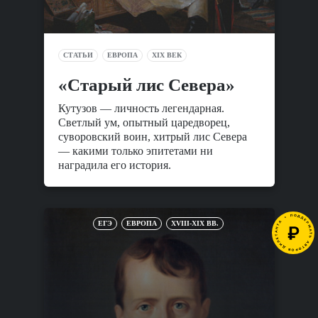
СТАТЬИ
ЕВРОПА
XIX ВЕК
«Старый лис Севера»
Кутузов — личность легендарная.
Светлый ум, опытный царедворец,
суворовский воин, хитрый лис Севера
— какими только эпитетами ни
наградила его история.
ЕГЭ
ЕВРОПА
XVIII-XIX ВВ.