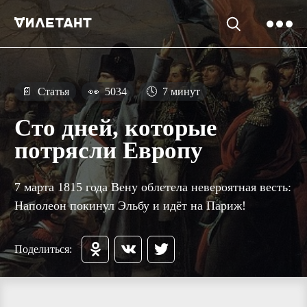
📄
Статья
👀
5034
🕓
7 минут
Сто дней, которые
потрясли Европу
7 марта 1815 года Вену облетела невероятная весть:
Наполеон покинул Эльбу и идёт на Париж!
Поделиться: