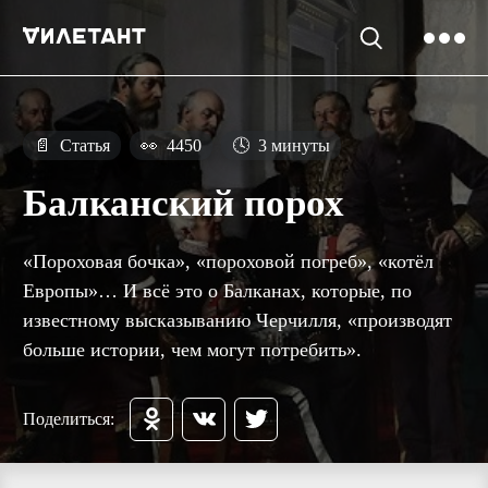
📄
Статья
👀
4450
🕓
3 минуты
Балканский порох
«Пороховая бочка», «пороховой погреб», «котёл
Европы»… И всё это о Балканах, которые, по
известному высказыванию Черчилля, «производят
больше истории, чем могут потребить».
Поделиться: