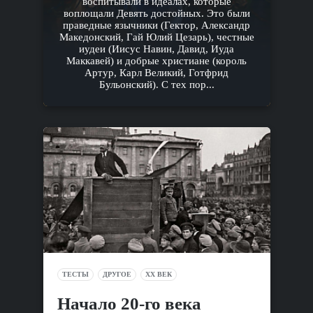
воспитывали в идеалах, которые
воплощали Девять достойных. Это были
праведные язычники (Гектор, Александр
Македонский, Гай Юлий Цезарь), честные
иудеи (Иисус Навин, Давид, Иуда
Маккавей) и добрые христиане (король
Артур, Карл Великий, Готфрид
Бульонский). С тех пор...
ТЕСТЫ
ДРУГОЕ
XX ВЕК
Начало 20-го века