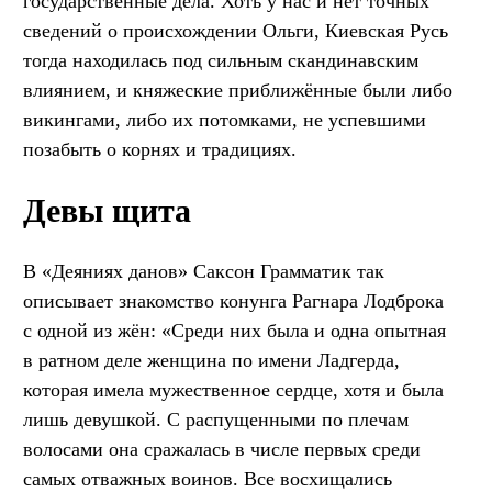
государственные дела. Хоть у нас и нет точных
сведений о происхождении Ольги, Киевская Русь
тогда находилась под сильным скандинавским
влиянием, и княжеские приближённые были либо
викингами, либо их потомками, не успевшими
позабыть о корнях и традициях.
Девы щита
В «Деяниях данов» Саксон Грамматик так
описывает знакомство конунга Рагнара Лодброка
с одной из жён: «Среди них была и одна опытная
в ратном деле женщина по имени Ладгерда,
которая имела мужественное сердце, хотя и была
лишь девушкой. С распущенными по плечам
волосами она сражалась в числе первых среди
самых отважных воинов. Все восхищались